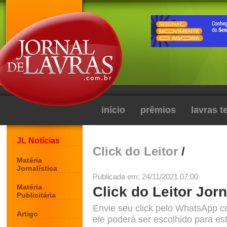
início
prêmios
lavras 
JL Notícias
Click do Leitor
/
Matéria
Jornalística
Publicada em: 24/11/2021 07:00
Matéria
Click do Leitor Jorn
Publicitária
Envie seu click pelo WhatsApp c
Artigo
ele poderá ser escolhido para est