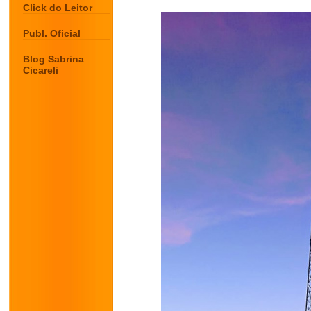
Click do Leitor
Publ. Oficial
Blog Sabrina
Cicareli