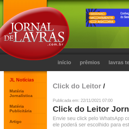
início
prêmios
lavras 
JL Notícias
Click do Leitor
/
Matéria
Jornalística
Publicada em: 22/11/2021 07:00
Matéria
Click do Leitor Jorn
Publicitária
Envie seu click pelo WhatsApp c
Artigo
ele poderá ser escolhido para est