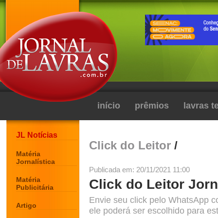
início
prêmios
lavras 
JL Notícias
Click do Leitor
/
Matéria
Jornalística
Publicada em: 20/11/2021 11:00
Matéria
Click do Leitor Jorn
Publicitária
Envie seu click pelo WhatsApp c
Artigo
ele poderá ser escolhido para est