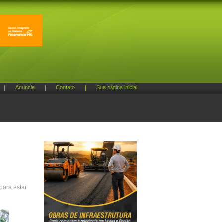
|
Anuncie
|
Contato
|
Sua página inicial
para estar