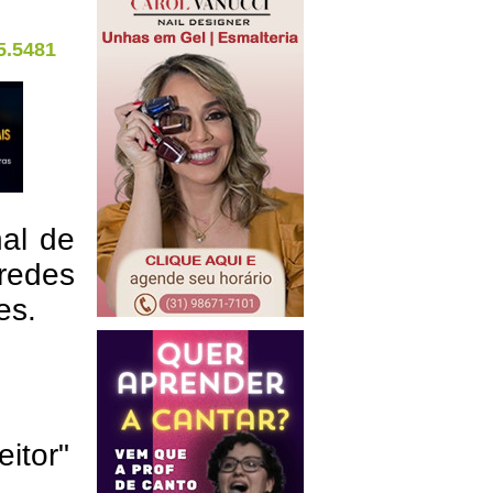
5.5481
nal de
redes
res.
eitor"