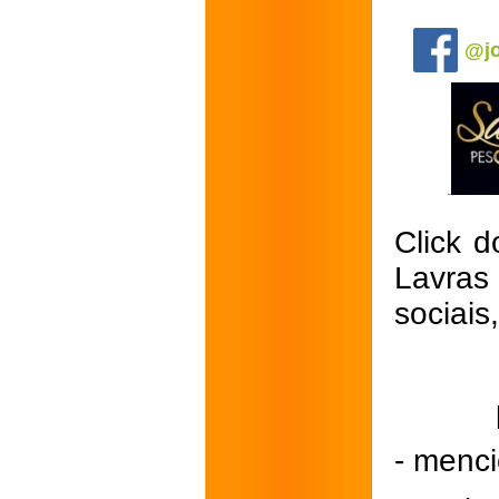
.
@jo
Click d
Lavras
sociais
- menci