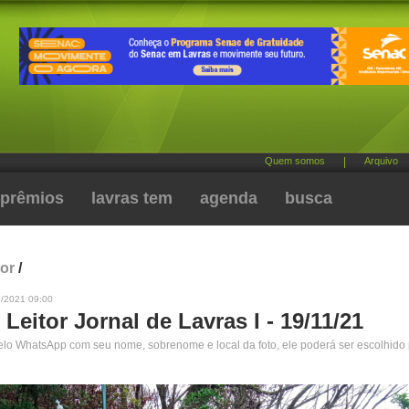
Quem somos
|
Arquivo
prêmios
lavras tem
agenda
busca
tor
/
1/2021 09:00
 Leitor Jornal de Lavras I - 19/11/21
pelo WhatsApp com seu nome, sobrenome e local da foto, ele poderá ser escolhido 