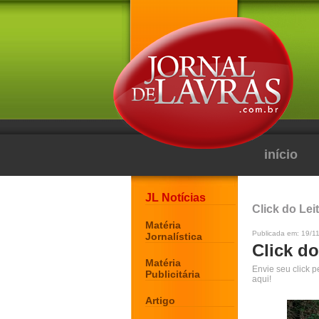
início
JL Notícias
Click do Lei
Matéria
Publicada em: 19/1
Jornalística
Click do
Matéria
Envie seu click 
Publicitária
aqui!
Artigo