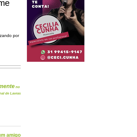
ome
izando por
mente
no
nal de Lavras
 um amigo