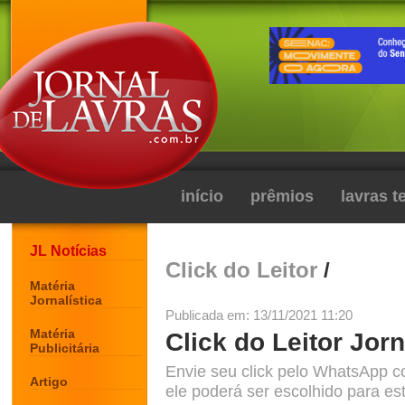
início
prêmios
lavras 
JL Notícias
Click do Leitor
/
Matéria
Jornalística
Publicada em: 13/11/2021 11:20
Matéria
Click do Leitor Jorn
Publicitária
Envie seu click pelo WhatsApp c
Artigo
ele poderá ser escolhido para est