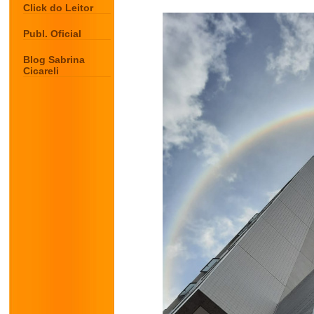
Click do Leitor
Publ. Oficial
Blog Sabrina
Cicareli