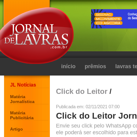
início
prêmios
lavras 
JL Notícias
Click do Leitor
/
Matéria
Jornalística
Publicada em: 02/11/2021 07:00
Matéria
Click do Leitor Jorn
Publicitária
Envie seu click pelo WhatsApp c
Artigo
ele poderá ser escolhido para est