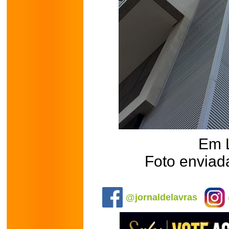
Em 
Foto enviada
.
@jornaldelavras