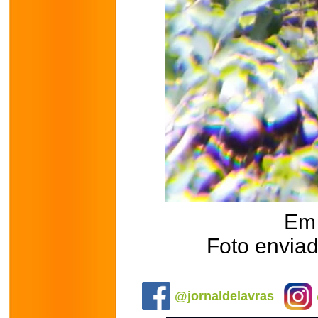
Em 
Foto enviad
.
@jornaldelavras