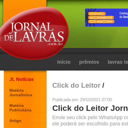
início
prêmios
lavras 
JL Notícias
Click do Leitor
/
Matéria
Jornalística
Publicada em: 29/10/2021 07:00
Matéria
Click do Leitor Jorn
Publicitária
Envie seu click pelo WhatsApp c
Artigo
ele poderá ser escolhido para est