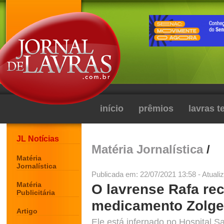
início
prêmios
lavras 
JL Notícias
Matéria Jornalística
/
Matéria
Jornalística
Publicada em: 22/07/2021 13:58 - Atuali
Matéria
O lavrense Rafa re
Publicitária
medicamento Zolgen
Artigo
Ele está infernado no Hospital 