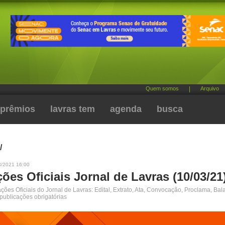
Quem somos
|
Arquivo
prêmios
lavras tem
agenda
busca
/
3/2021 16:00
ões Oficiais Jornal de Lavras (10/03/21
ões Oficiais do Jornal de Lavras: Edital, Extrato, Ata, Convocação, Proclama, Bal
 publicações obrigatórias