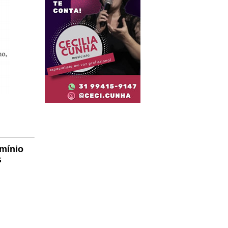
omínio
G