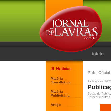
início
JL Notícias
Publ. Oficial
Matéria
Publicada em: 10/0
Jornalística
Publicaç
Matéria
Seção de Publicaç
Publicitária
Parecer e outras
Artigo