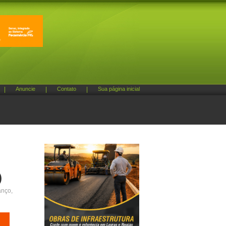
|
Anuncie
|
Contato
|
Sua página inicial
)
anço,