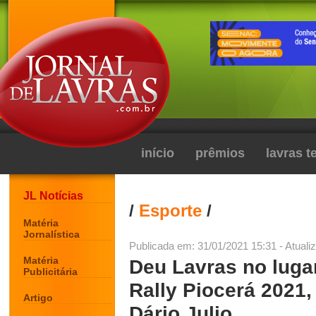
início
prêmios
lavras 
JL Notícias
/
Esporte
/
Matéria
Jornalística
Publicada em: 31/01/2021 15:31 - Atuali
Matéria
Deu Lavras no lugar
Publicitária
Rally Piocerá 2021,
Artigo
Dário Julio