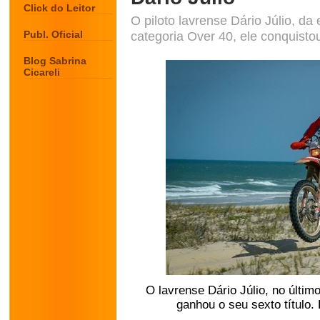
Click do Leitor
O piloto lavrense Dário Júlio, d
Publ. Oficial
categoria Over 40, ele conquist
Blog Sabrina
Cicareli
O lavrense Dário Júlio, no últim
ganhou o seu sexto título.