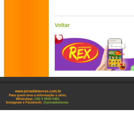
Voltar
www.jornaldelavras.com.br
Para quem leva a informação a sério.
WhatsApp:
(35) 9 9925-5481
Instagram e Facebook:
@jornaldelavras