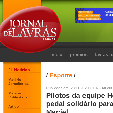
início
prêmios
lavras 
JL Notícias
/
Esporte
/
Matéria
Jornalística
Publicada em: 28/11/2020 19:07 - Atuali
Matéria
Pilotos da equipe 
Publicitária
pedal solidário pa
Artigo
Maciel