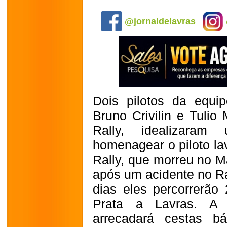
.
@jornaldelavras
Dois pilotos da equ
Bruno Crivilin e Tuli
Rally, idealizaram
homenagear o piloto lav
Rally, que morreu no 
após um acidente no Ra
dias eles percorrerão
Prata a Lavras. A a
arrecadará cestas b