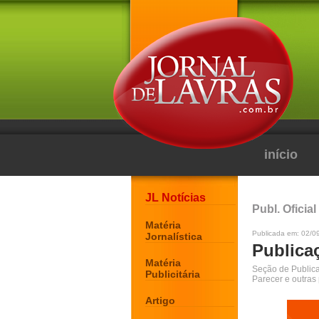
início
JL Notícias
Publ. Oficial
Matéria
Publicada em: 02/0
Jornalística
Publicaç
Matéria
Seção de Publicaç
Publicitária
Parecer e outras
Artigo