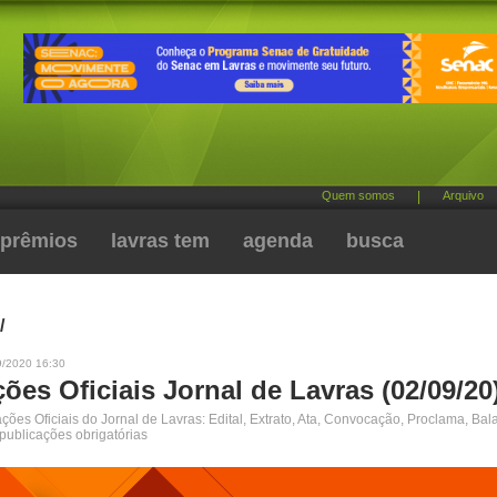
Quem somos
|
Arquivo
prêmios
lavras tem
agenda
busca
/
9/2020 16:30
ões Oficiais Jornal de Lavras (02/09/20
ões Oficiais do Jornal de Lavras: Edital, Extrato, Ata, Convocação, Proclama, Bal
 publicações obrigatórias