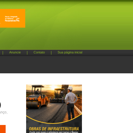
|
Anuncie
|
Contato
|
Sua página inicial
)
anço,