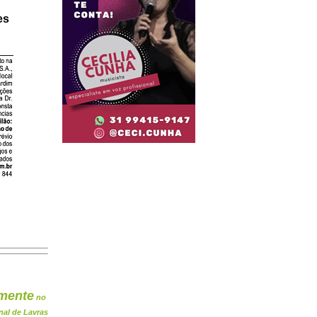
es
mente
no
nal de Lavras