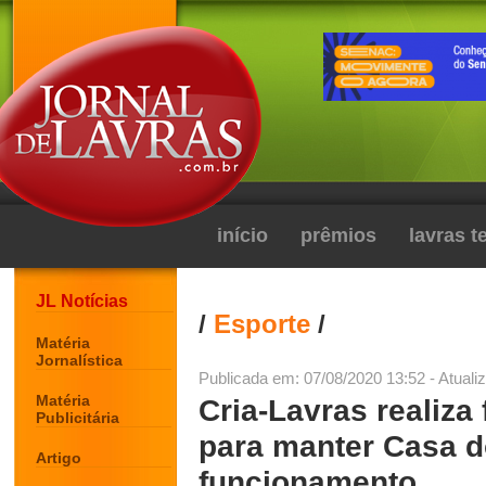
início
prêmios
lavras 
JL Notícias
/
Esporte
/
Matéria
Jornalística
Publicada em: 07/08/2020 13:52 - Atuali
Matéria
Cria-Lavras realiza
Publicitária
para manter Casa d
Artigo
funcionamento