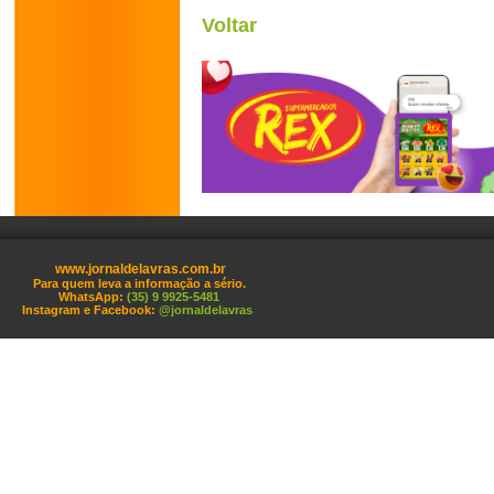
Voltar
www.jornaldelavras.com.br
Para quem leva a informação a sério.
WhatsApp:
(35) 9 9925-5481
Instagram e Facebook:
@jornaldelavras