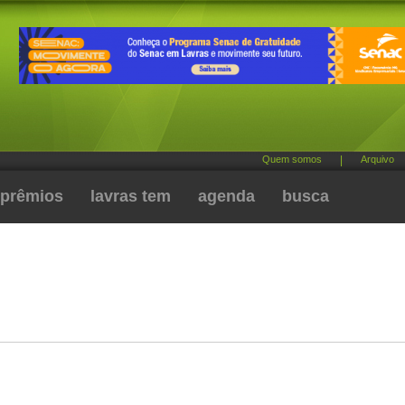
Quem somos
|
Arquivo
prêmios
lavras tem
agenda
busca