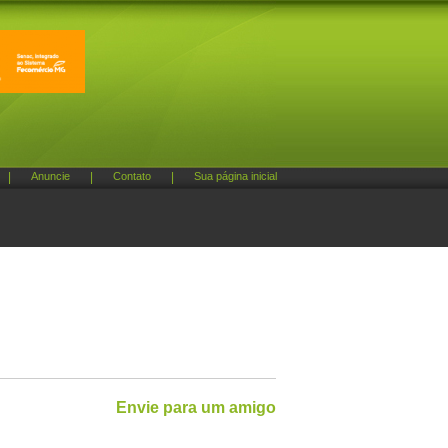
|
Anuncie
|
Contato
|
Sua página inicial
Envie para um amigo