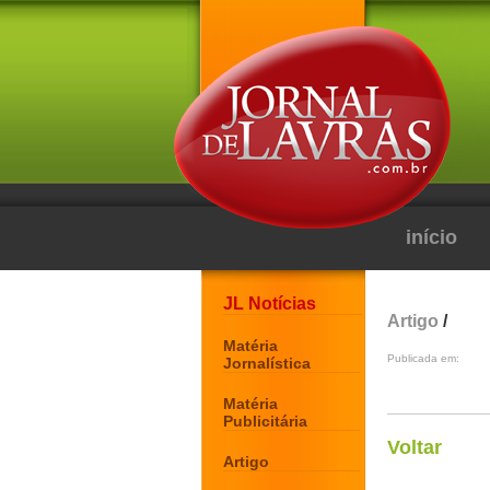
início
JL Notícias
Artigo
/
Matéria
Publicada em:
Jornalística
Matéria
Publicitária
Voltar
Artigo