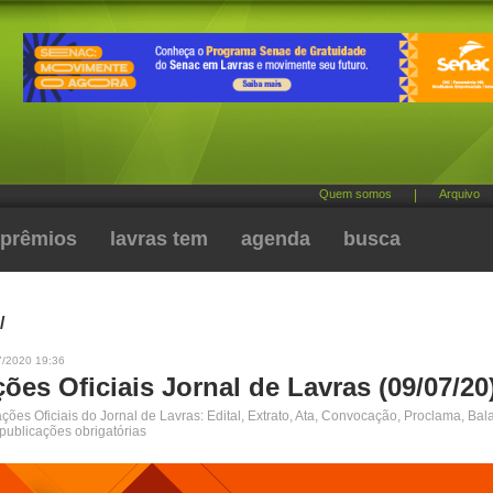
Quem somos
|
Arquivo
prêmios
lavras tem
agenda
busca
/
7/2020 19:36
ões Oficiais Jornal de Lavras (09/07/20
ões Oficiais do Jornal de Lavras: Edital, Extrato, Ata, Convocação, Proclama, Bal
 publicações obrigatórias