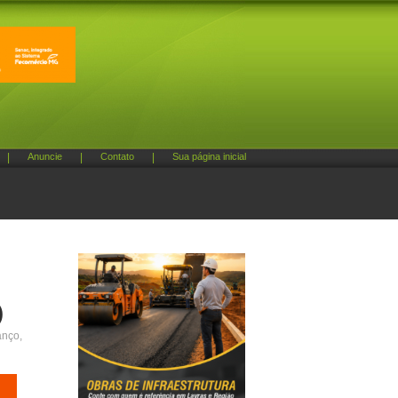
|
Anuncie
|
Contato
|
Sua página inicial
)
anço,