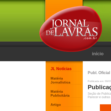
início
JL Notícias
Publ. Oficial
Matéria
Publicada em: 09/0
Jornalística
Publicaç
Matéria
Seção de Publicaç
Publicitária
Parecer e outras
Artigo