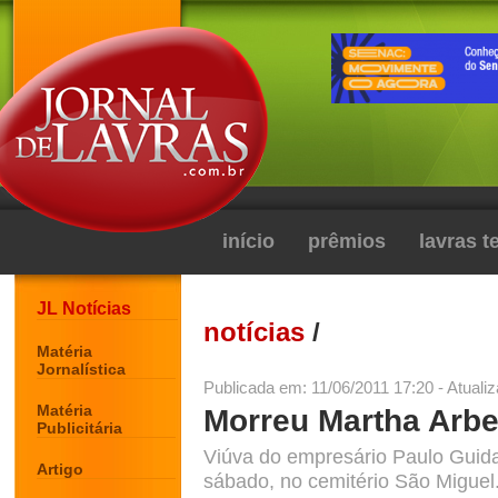
início
prêmios
lavras 
JL Notícias
notícias
/
Matéria
Jornalística
Publicada em: 11/06/2011 17:20 - Atuali
Matéria
Morreu Martha Arb
Publicitária
Viúva do empresário Paulo Guida,
Artigo
sábado, no cemitério São Miguel