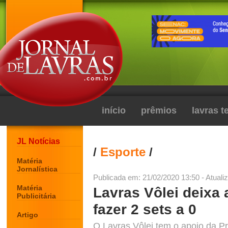
início
prêmios
lavras 
JL Notícias
/
Esporte
/
Matéria
Jornalística
Publicada em: 21/02/2020 13:50 - Atuali
Matéria
Lavras Vôlei deixa 
Publicitária
fazer 2 sets a 0
Artigo
O Lavras Vôlei tem o apoio da Pr