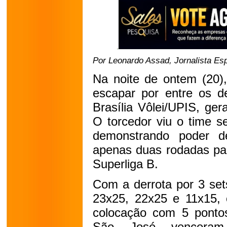
Por Leonardo Assad, Jornalista Esp
Na noite de ontem (20),
escapar por entre os d
Brasília Vôlei/UPIS, ge
O torcedor viu o time s
demonstrando poder d
apenas duas rodadas par
Superliga B.
Com a derrota por 3 set
23x25, 22x25 e 11x15, 
colocação com 5 pontos
São José vencera