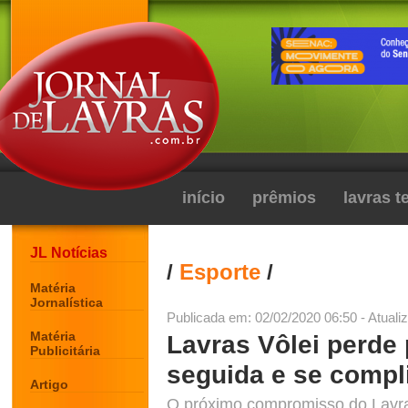
início
prêmios
lavras 
JL Notícias
/
Esporte
/
Matéria
Jornalística
Publicada em: 02/02/2020 06:50 - Atuali
Matéria
Lavras Vôlei perde
Publicitária
seguida e se compl
Artigo
O próximo compromisso do Lavras 