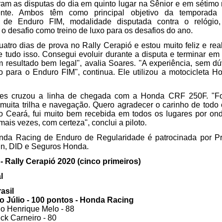
am as disputas do dia em quinto lugar na Sênior e em sétimo n
ente. Ambos têm como principal objetivo da temporada
 de Enduro FIM, modalidade disputada contra o relógio,
o desafio como treino de luxo para os desafios do ano. 
uatro dias de prova no Rally Cerapió e estou muito feliz e rea
e tudo isso. Consegui evoluir durante a disputa e terminar em 
m resultado bem legal", avalia Soares. "A experiência, sem dúv
o para o Enduro FIM", continua. Ele utilizou a motocicleta 
es cruzou a linha de chegada com a Honda CRF 250F. "Fo
m muita trilha e navegação. Quero agradecer o carinho de todo 
o Ceará, fui muito bem recebida em todos os lugares por ond
mais vezes, com certeza", conclui a piloto. 
nda Racing de Enduro de Regularidade é patrocinada por Pr
n, DID e Seguros Honda.
- Rally Cerapió 2020 (cinco primeiros)
l 
asil
rio Júlio - 100 pontos - Honda Racing
lo Henrique Melo - 88
ick Carneiro - 80