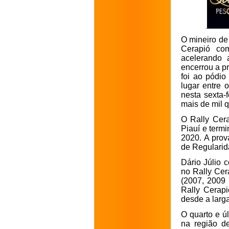
O mineiro de 
Cerapió co
acelerando 
encerrou a p
foi ao pódi
lugar entre 
nesta sexta-
mais de mil q
O Rally Cera
Piauí e termi
2020. A prov
de Regularid
Dário Júlio 
no Rally Cer
(2007, 2009
Rally Cerapi
desde a larga
O quarto e ú
na região de