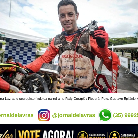
para Lavras o seu quinto título da carreira no Rally Cerápió / Piocerá. Foto: Gustavo Epifâni
rnaldelavras
@jornaldelavras
(35) 9992