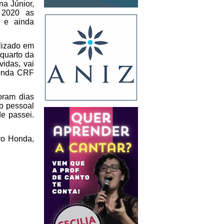
a Júnior, 
 2020 as 
 e ainda 
lizado em 
quarto da 
idas, vai 
Honda CRF 
ram dias 
o pessoal 
e passei. 
o Honda, 