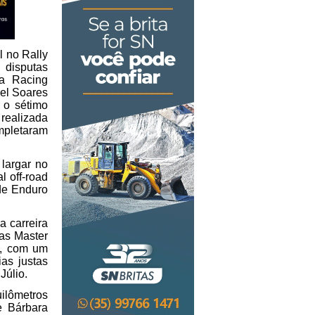
 no Rally 
isputas 
a Racing 
el Soares 
o sétimo 
realizada 
mpletaram 
argar no 
 off-road 
de Enduro 
 carreira 
as Master 
, com um 
as justas 
úlio.   
ilômetros 
 Bárbara 