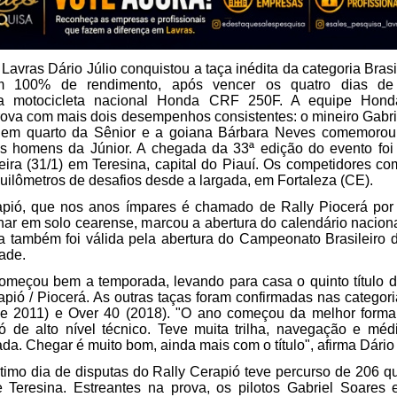
Lavras Dário Júlio conquistou a taça inédita da categoria Brasil
m 100% de rendimento, após vencer os quatro dias de d
a motocicleta nacional Honda CRF 250F. A equipe Hond
rova com mais dois desempenhos consistentes: o mineiro Gabri
o em quarto da Sênior e a goiana Bárbara Neves comemorou 
os homens da Júnior. A chegada da 33ª edição do evento foi 
feira (31/1) em Teresina, capital do Piauí. Os competidores co
uilômetros de desafios desde a largada, em Fortaleza (CE).    
pió, que nos anos ímpares é chamado de Rally Piocerá por l
nar em solo cearense, marcou a abertura do calendário nacional
a também foi válida pela abertura do Campeonato Brasileiro 
ade. 
começou bem a temporada, levando para casa o quinto título da
apió / Piocerá. As outras taças foram confirmadas nas categori
 e 2011) e Over 40 (2018). "O ano começou da melhor forma
ó de alto nível técnico. Teve muita trilha, navegação e médi
da. Chegar é muito bom, ainda mais com o título", afirma Dário J
ltimo dia de disputas do Rally Cerapió teve percurso de 206 qu
 Teresina. Estreantes na prova, os pilotos Gabriel Soares e