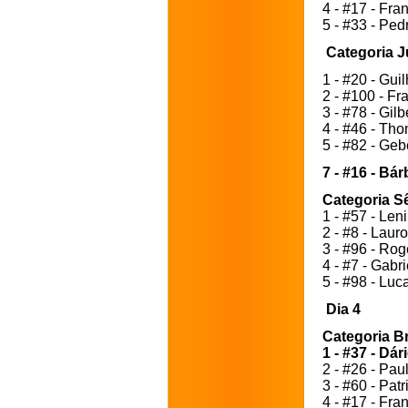
4 - #17 - Fra
5 - #33 - Ped
Categoria J
1 - #20 - Gui
2 - #100 - Fr
3 - #78 - Gilb
4 - #46 - Th
5 - #82 - Ge
7 - #16 - Bá
Categoria S
1 - #57 - Len
2 - #8 - Laur
3 - #96 - Rog
4 - #7 - Gabr
5 - #98 - Luc
Dia 4 
Categoria Br
1 - #37 - Dá
2 - #26 - Pa
3 - #60 - Patr
4 - #17 - Fra