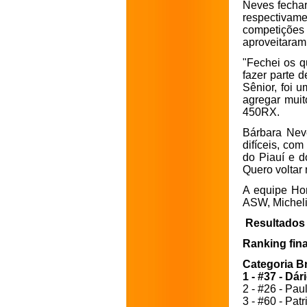
Neves fechar
respectivam
competições
aproveitaram 
"Fechei os q
fazer parte d
Sênior, foi u
agregar muit
450RX.
Bárbara Nev
difíceis, co
do Piauí e d
Quero voltar 
A equipe Ho
ASW, Micheli
Resultados 
Ranking fina
Categoria Br
1 - #37 - Dá
2 - #26 - Pau
3 - #60 - Patr