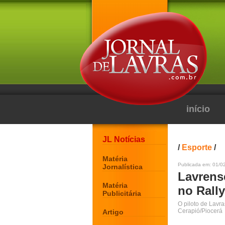
início
JL Notícias
/
Esporte
/
Matéria
Publicada em: 01/0
Jornalística
Lavrense
Matéria
no Rall
Publicitária
O piloto de Lavra
Cerapió/Piocerá
Artigo