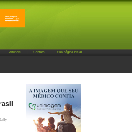
|
Anuncie
|
Contato
|
Sua página inicial
asil
Rally