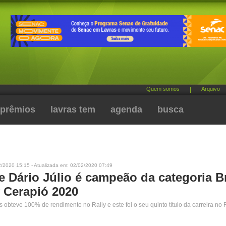
Quem somos
|
Arquivo
prêmios
lavras tem
agenda
busca
2/2020 15:15 - Atualizada em: 02/02/2020 07:49
 Dário Júlio é campeão da categoria Br
y Cerapió 2020
s obteve 100% de rendimento no Rally e este foi o seu quinto título da carreira no 