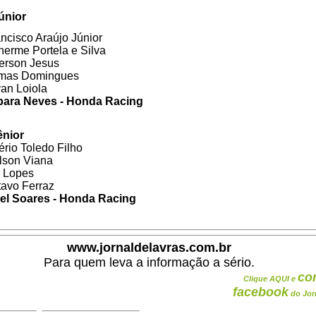
únior
ancisco Araújo Júnior 
lherme Portela e Silva
berson Jesus
homas Domingues
van Loiola
rbara Neves - Honda Racing
ênior
ério Toledo Filho
ilson Viana
o Lopes
tavo Ferraz
riel Soares - Honda Racing
www.jornaldelavras.com.br
Para quem leva a informação a sério.
co
Clique AQUI e
facebook
do Jor