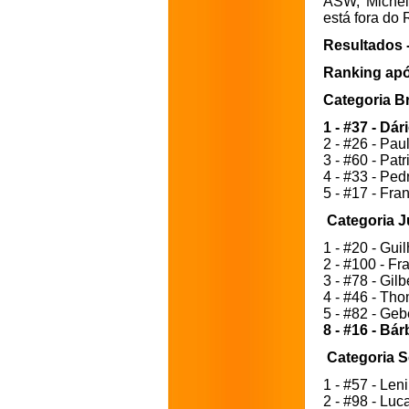
ASW, Micheli
está fora do
Resultados -
Ranking após
Categoria Br
1 - #37 - Dá
2 - #26 - Pau
3 - #60 - Patr
4 - #33 - Ped
5 - #17 - Fra
Categoria J
1 - #20 - Gui
2 - #100 - Fr
3 - #78 - Gilb
4 - #46 - Th
5 - #82 - Geb
8 - #16 - Bá
Categoria S
1 - #57 - Len
2 - #98 - Luc