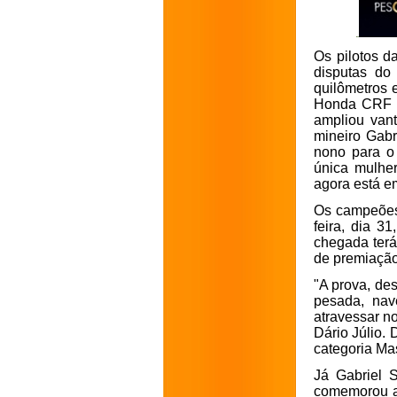
Os pilotos d
disputas do 
quilômetros e
Honda CRF 2
ampliou vant
mineiro Gabr
nono para o
única mulher
agora está e
Os campeões 
feira, dia 3
chegada terá
de premiação
"A prova, desd
pesada, nav
atravessar no
Dário Júlio. D
categoria Ma
Já Gabriel 
comemorou a p