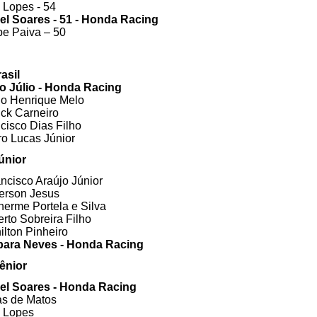
o Lopes - 54
riel Soares - 51 - Honda Racing
ipe Paiva – 50
asil
rio Júlio - Honda Racing
ulo Henrique Melo 
ick Carneiro 
ncisco Dias Filho 
ro Lucas Júnior
únior
ancisco Araújo Júnior 
berson Jesus
lherme Portela e Silva
berto Sobreira Filho
ilton Pinheiro
rbara Neves - Honda Racing 
ênior
riel Soares - Honda Racing 
cas de Matos
o Lopes