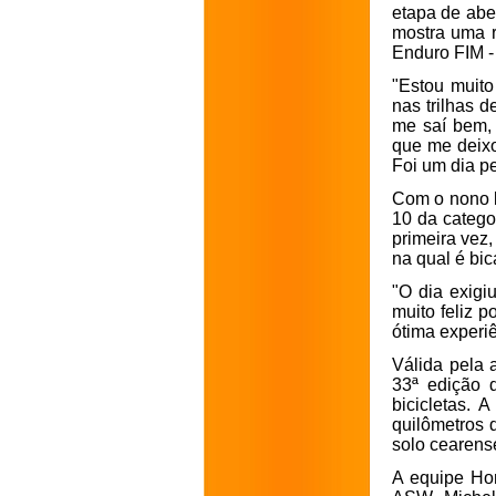
etapa de abe
mostra uma r
Enduro FIM - 
"Estou muito
nas trilhas d
me saí bem, 
que me deixo
Foi um dia pe
Com o nono l
10 da catego
primeira vez
na qual é bic
"O dia exigi
muito feliz 
ótima experi
Válida pela 
33ª edição d
bicicletas. 
quilômetros d
solo cearens
A equipe Ho