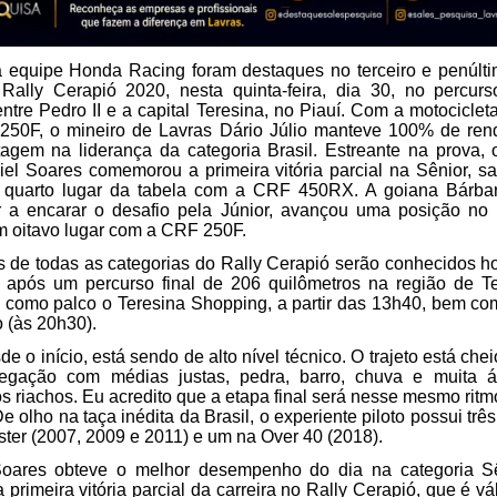
a equipe Honda Racing foram destaques no terceiro e penúlti
Rally Cerapió 2020, nesta quinta-feira, dia 30, no percurs
ntre Pedro II e a capital Teresina, no Piauí. Com a motocicleta
50F, o mineiro de Lavras Dário Júlio manteve 100% de rend
agem na liderança da categoria Brasil. Estreante na prova, 
iel Soares comemorou a primeira vitória parcial na Sênior, sa
 quarto lugar da tabela com a CRF 450RX. A goiana Bárbar
 a encarar o desafio pela Júnior, avançou uma posição no r
m oitavo lugar com a CRF 250F.  
de todas as categorias do Rally Cerapió serão conhecidos ho
1, após um percurso final de 206 quilômetros na região de Te
 como palco o Teresina Shopping, a partir das 13h40, bem com
 (às 20h30). 
e o início, está sendo de alto nível técnico. O trajeto está cheio
egação com médias justas, pedra, barro, chuva e muita á
s riachos. Eu acredito que a etapa final será nesse mesmo ritmo
e olho na taça inédita da Brasil, o experiente piloto possui três 
ster (2007, 2009 e 2011) e um na Over 40 (2018).
Soares obteve o melhor desempenho do dia na categoria Sên
rimeira vitória parcial da carreira no Rally Cerapió, que é vá