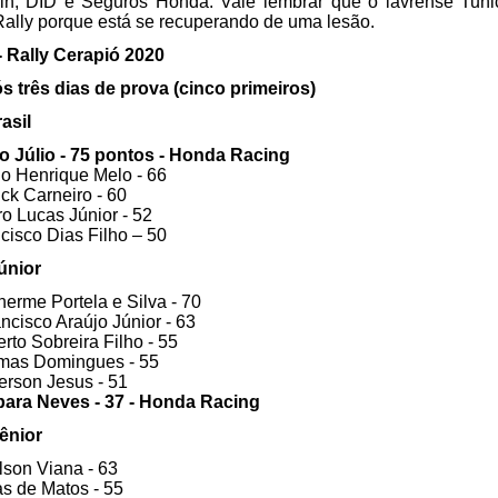
n, DID e Seguros Honda. Vale lembrar que o lavrense Tunic
 Rally porque está se recuperando de uma lesão.
 Rally Cerapió 2020
 três dias de prova (cinco primeiros) 
asil
rio Júlio - 75 pontos - Honda Racing
lo Henrique Melo - 66
ick Carneiro - 60
ro Lucas Júnior - 52
ncisco Dias Filho – 50
únior
lherme Portela e Silva - 70
ancisco Araújo Júnior - 63
erto Sobreira Filho - 55
omas Domingues - 55
erson Jesus - 51
rbara Neves - 37 - Honda Racing 
ênior
ilson Viana - 63
as de Matos - 55