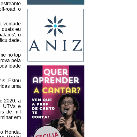
estreante 
f-road, o 
 vontade 
 quais eu 
aios', o 
iculdade. 
me no top 
rova pela 
odalidade 
is. Estou 
vidas uma 
. 
 2020, a 
, UTVs e 
s de mil 
rminar em 
o Honda, 