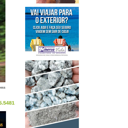
ress
5.5481