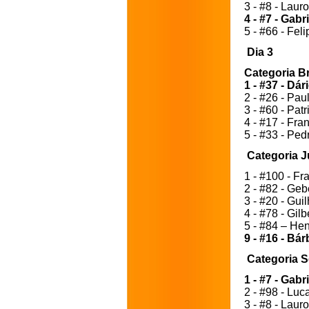
3 - #8 - Laur
4 - #7 - Gab
5 - #66 - Fel
Dia 3 
Categoria Br
1 - #37 - Dá
2 - #26 - Pa
3 - #60 - Patr
4 - #17 - Fra
5 - #33 - Ped
Categoria J
1 - #100 - Fr
2 - #82 - Ge
3 - #20 - Gui
4 - #78 - Gil
5 - #84 – Hen
9 - #16 - Bá
Categoria S
1 - #7 - Gab
2 - #98 - Lu
3 - #8 - Laur