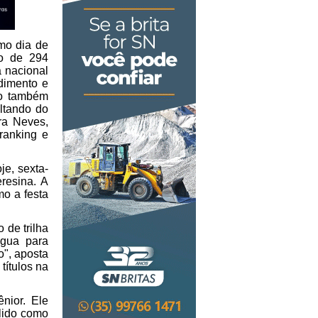
mo dia de 
o de 294 
 nacional 
imento e 
o também 
ltando do 
a Neves, 
anking e 
je, sexta-
resina. A 
o a festa 
 de trilha 
gua para 
", aposta 
títulos na 
ior. Ele 
lido como 