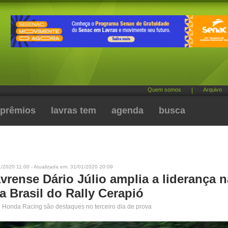
Quem somos
|
Arquivo
prêmios
lavras tem
agenda
busca
/2020 11:00 - Atualizada em: 31/01/2020 20:09
avrense Dário Júlio amplia a liderança n
a Brasil do Rally Cerapió
e Honda Racing são destaques no terceiro dia de prova