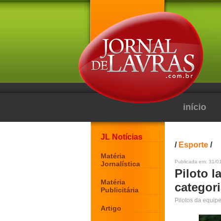
início
JL Notícias
/
Esporte
/
Matéria
Publicada em: 31/01
Jornalística
Piloto l
Matéria
categori
Publicitária
Pilotos da equip
Artigo