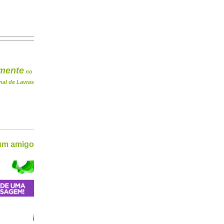
mente
no
nal de Lavras
 um amigo