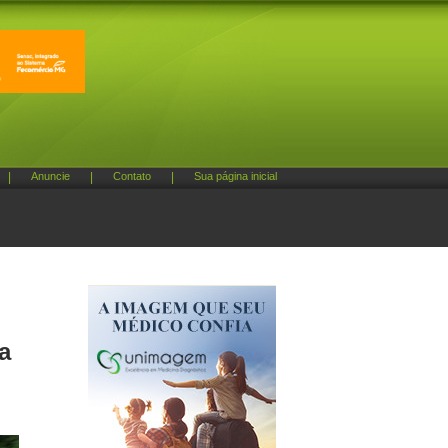
|
Anuncie
|
Contato
|
Sua página inicial
a