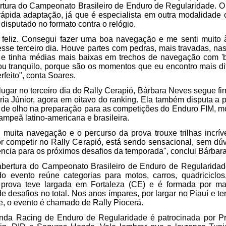
rtura do Campeonato Brasileiro de Enduro de Regularidade. O 
ápida adaptação, já que é especialista em outra modalidade of
disputado no formato contra o relógio. 
 feliz. Consegui fazer uma boa navegação e me senti muito à
esse terceiro dia. Houve partes com pedras, mais travadas, nas
e tinha médias mais baixas em trechos de navegação com 'bal
u tranquilo, porque são os momentos que eu encontro mais dif
rfeito", conta Soares. 
ugar no terceiro dia do Rally Cerapió, Bárbara Neves segue fir
ria Júnior, agora em oitavo do ranking. Ela também disputa a p
, de olho na preparação para as competições do Enduro FIM, m
ampeã latino-americana e brasileira.
u muita navegação e o percurso da prova trouxe trilhas incríve
por competir no Rally Cerapió, está sendo sensacional, sem dú
ência para os próximos desafios da temporada", conclui Bárbara
abertura do Campeonato Brasileiro de Enduro de Regularidade
o evento reúne categorias para motos, carros, quadriciclos
A prova teve largada em Fortaleza (CE) e é formada por mai
e desafios no total. Nos anos ímpares, por largar no Piauí e te
e, o evento é chamado de Rally Piocerá. 
nda Racing de Enduro de Regularidade é patrocinada por Pr