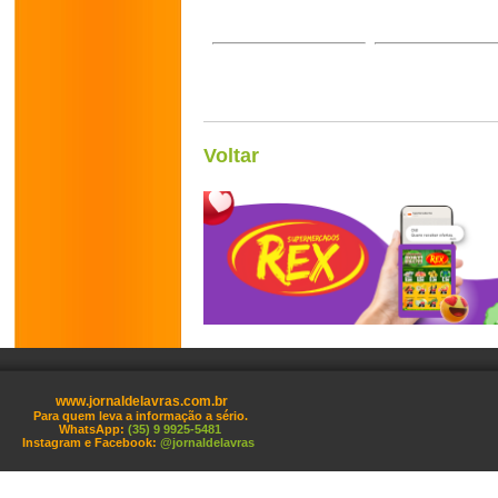
Voltar
www.jornaldelavras.com.br
Para quem leva a informação a sério.
WhatsApp:
(35) 9 9925-5481
Instagram e Facebook:
@jornaldelavras