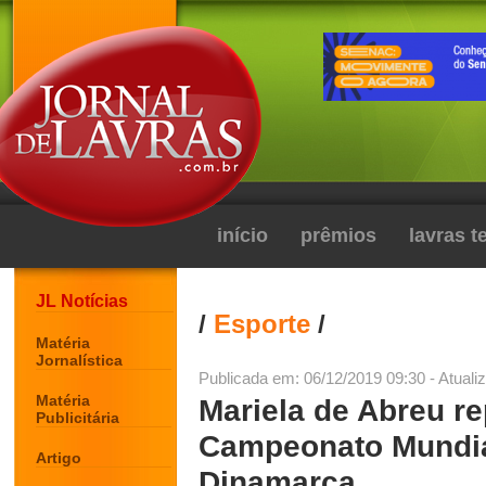
início
prêmios
lavras 
JL Notícias
/
Esporte
/
Matéria
Jornalística
Publicada em: 06/12/2019 09:30 - Atuali
Matéria
Mariela de Abreu re
Publicitária
Campeonato Mundia
Artigo
Dinamarca