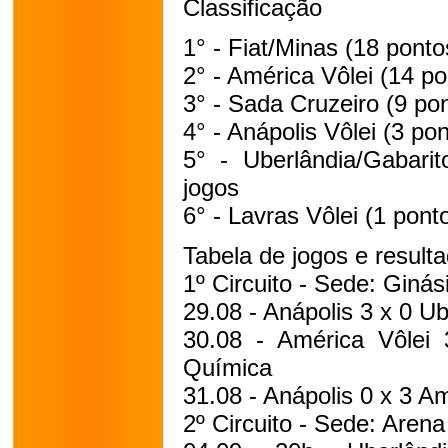
Classificação
1° - Fiat/Minas (18 ponto
2° - América Vôlei (14 po
3° - Sada Cruzeiro (9 pon
4° - Anápolis Vôlei (3 pon
5° - Uberlândia/Gabarit
jogos
6° - Lavras Vôlei (1 ponto
Tabela de jogos e result
1º Circuito - Sede: Giná
29.08 - Anápolis 3 x 0 U
30.08 - América Vôlei 3
Química
31.08 - Anápolis 0 x 3 Am
2º Circuito - Sede: Arena