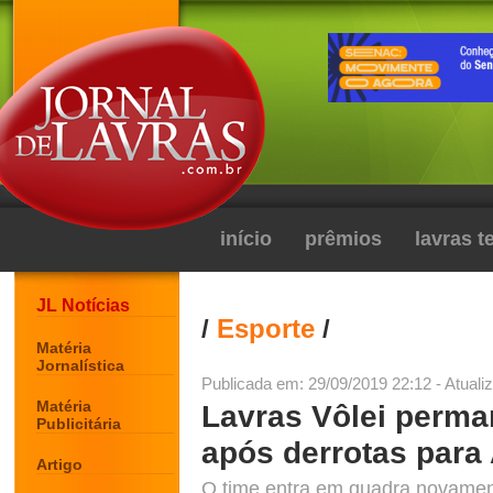
início
prêmios
lavras 
JL Notícias
/
Esporte
/
Matéria
Jornalística
Publicada em: 29/09/2019 22:12 - Atuali
Matéria
Lavras Vôlei perma
Publicitária
após derrotas para
Artigo
O time entra em quadra novament