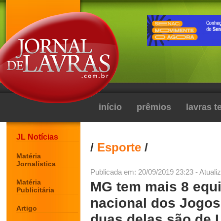
início
prêmios
lavras 
JL Notícias
/
Esporte
/
Matéria
Jornalística
Publicada em: 20/09/2019 23:23 - Atuali
Matéria
MG tem mais 8 equi
Publicitária
nacional dos Jogos
Artigo
duas delas são de 