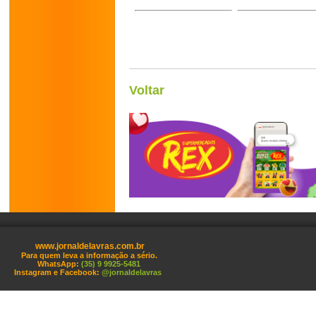
Voltar
www.jornaldelavras.com.br
Para quem leva a informação a sério.
WhatsApp:
(35) 9 9925-5481
Instagram e Facebook:
@jornaldelavras