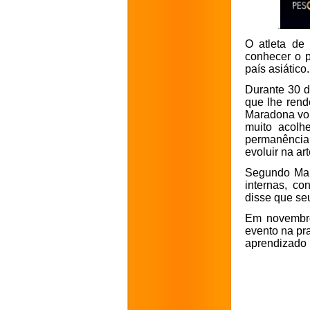
O atleta de
conhecer o p
país asiático.
Durante 30 d
que lhe rend
Maradona vol
muito acolh
permanência
evoluir na ar
Segundo Mara
internas, co
disse que se
Em novembro
evento na pr
aprendizado 