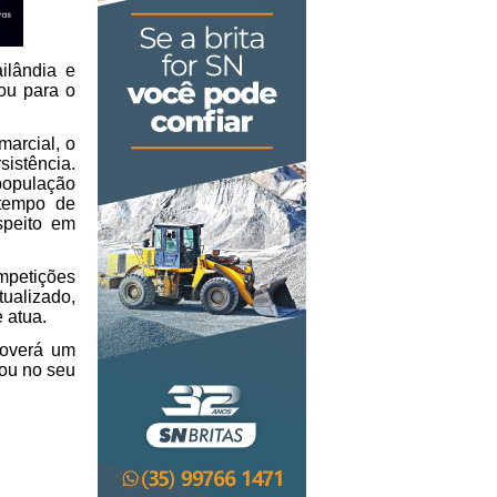
lândia e 
ou para o 
arcial, o 
istência. 
população 
tempo de 
peito em 
petições 
ualizado, 
 atua.
overá um 
ou no seu 