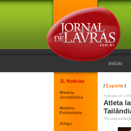
início
JL Notícias
/
Esporte
/
Matéria
Publicada em: 12/0
Jornalística
Atleta 
Matéria
Tailând
Publicitária
"Foi uma evoluçã
Artigo