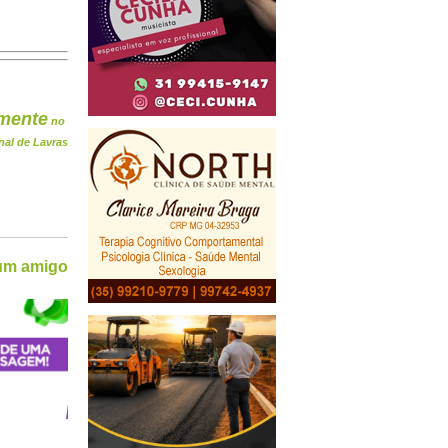
mente
no
nal de Lavras
 um amigo