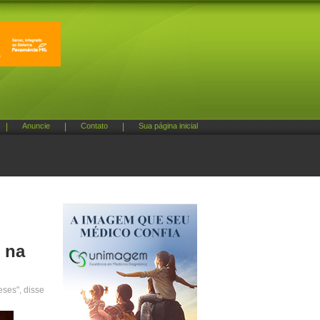
|
Anuncie
|
Contato
|
Sua página inicial
 na
eses", disse