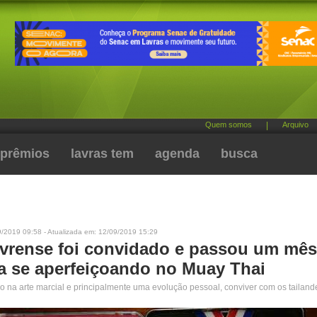
Quem somos
|
Arquivo
prêmios
lavras tem
agenda
busca
9/2019 09:58 - Atualizada em: 12/09/2019 15:29
lavrense foi convidado e passou um mês
ia se aperfeiçoando no Muay Thai
o na arte marcial e principalmente uma evolução pessoal, conviver com os tailand