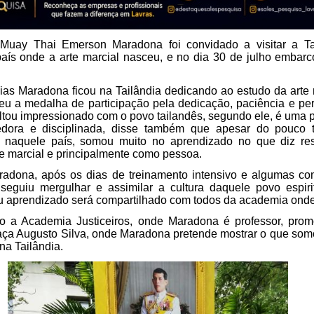
 Muay Thai Emerson Maradona foi convidado a visitar a Tai
aís onde a arte marcial nasceu, e no dia 30 de julho embarc
ias Maradona ficou na Tailândia dedicando ao estudo da arte m
eu 
a medalha de participação pela dedicação, paciência e pers
tou impressionado com o povo tailandês, segundo ele, é uma 
edora e disciplinada, disse também que apesar do pouco 
 naquele país, somou muito no aprendizado no que diz res
te marcial e principalmente como pessoa.
dona, após os dias de treinamento intensivo e algumas com
nseguiu mergulhar e assimilar a cultura daquele povo espirit
u aprendizado será compartilhado com todos da academia onde
 a Academia Justiceiros, onde Maradona é professor, prom
aça Augusto Silva, onde Maradona pretende mostrar o que som
na Tailândia.