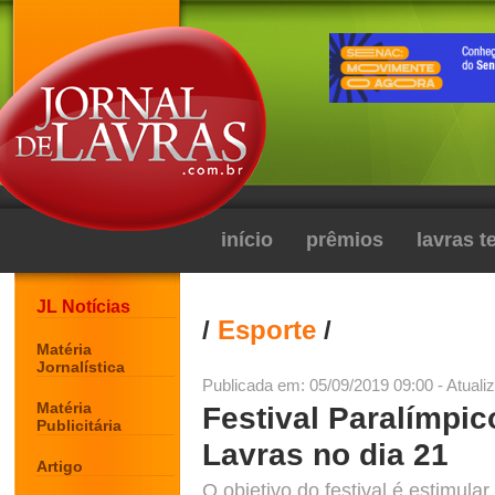
início
prêmios
lavras 
JL Notícias
/
Esporte
/
Matéria
Jornalística
Publicada em: 05/09/2019 09:00 - Atuali
Matéria
Festival Paralímpic
Publicitária
Lavras no dia 21
Artigo
O objetivo do festival é estimular