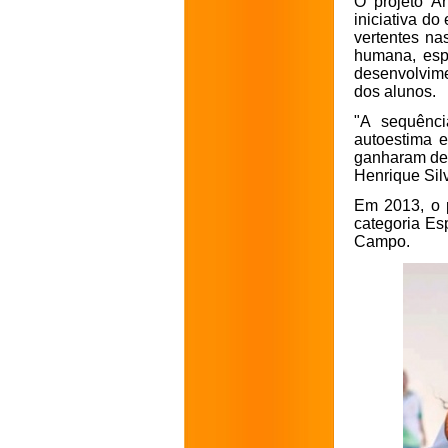
O projeto A
iniciativa d
vertentes na
humana, esp
desenvolvime
dos alunos.
"A sequênci
autoestima e
ganharam de 
Henrique Sil
Em 2013, o 
categoria Esp
Campo.