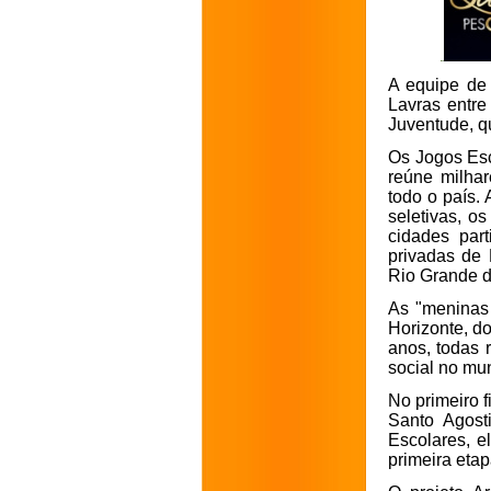
A equipe de 
Lavras entre
Juventude, q
Os Jogos Esc
reúne milhar
todo o país. 
seletivas, o
cidades part
privadas de 
Rio Grande d
As "meninas
Horizonte, do
anos, todas 
social no mun
No primeiro 
Santo Agosti
Escolares, e
primeira eta