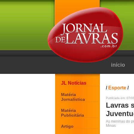
início
JL Notícias
/
Esporte
/
Matéria
Publicada em: 07/0
Jornalística
Lavras 
Matéria
Juventu
Publicitária
As meninas do pr
Minas
Artigo