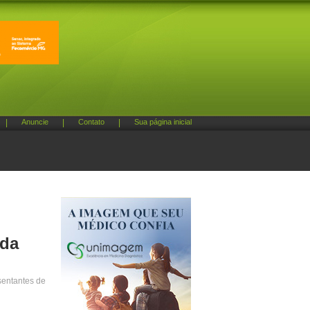
|
Anuncie
|
Contato
|
Sua página inicial
 da
sentantes de