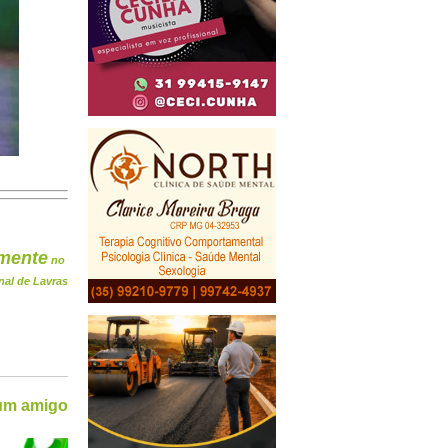
mente
no
nal de Lavras
 um amigo