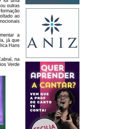
 foi uma 
ou outras 
 formação 
ltado ao 
mocionais 
mentar a 
, já que 
lica Hans 
bral, na 
ios Verde 