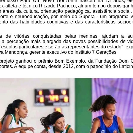
rremesso Para Um Novo Horizonte nasceu há 13 anos, ele
o ex-atleta e técnico Ricardo Pacheco, algum tempo depois ganh
s áreas da cultura, orientação pedagógica, assistência social,
orte e neuroeducação, por meio do Supera - um programa vo
nto das habilidades cognitivas e das características socioe
a de vitórias conquistadas pelas meninas, ajudam a au
 a percepção mais alargada das novas possibilidades de vida
escolas particulares e serão as representantes do estado", exp
va Mendonça, gerente executivo do Instituto 7 Gerações.
projeto ganhou o prêmio Bom Exemplo, da Fundação Dom Ca
ortes. A equipe conta, desde 2012, com o patrocínio do Laticín