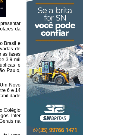
presentar 
lares da 
 Brasil e 
ivadas de 
 as fases 
e 3,9 mil 
blicas e 
ão Paulo, 
 Um Novo 
re 6 e 14 
abilidade 
o Colégio 
os Inter 
erais na 