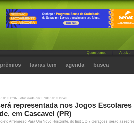
Quem somos
|
Arquivo
prêmios
lavras tem
agenda
busca
8/2019 12:07 - Atualizada em: 07/08/2019 19:49
será representada nos Jogos Escolares
de, em Cascavel (PR)
ojeto Arremesso Para Um Novo Horizonte, do Instituto 7 Gerações, serão as repre