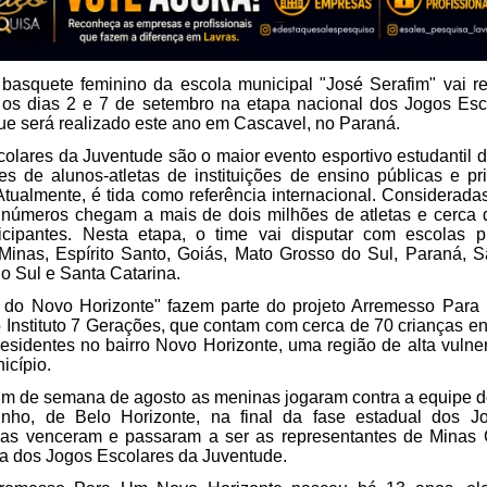
basquete feminino da escola municipal "José Serafim" vai re
 os dias 2 e 7 de setembro na etapa nacional dos Jogos Esco
ue será realizado este ano em Cascavel, no Paraná.
olares da Juventude são o maior evento esportivo estudantil do
es de alunos-atletas de instituições de ensino públicas e pr
Atualmente, é tida como referência internacional. Consideradas
s números chegam a mais de dois milhões de atletas e cerca d
icipantes.
Nesta etapa, o time vai disputar com escolas pú
Minas, Espírito Santo, Goiás, Mato Grosso do Sul, Paraná, S
o Sul e Santa Catarina.
 do Novo Horizonte" fazem parte do projeto Arremesso Para
 Instituto 7 Gerações, que contam com cerca de 70 crianças ent
residentes no bairro Novo Horizonte, uma 
região de alta vulner
icípio.
fim de semana de agosto as meninas jogaram contra a equipe d
nho, de Belo Horizonte, na final da fase estadual dos Jog
las venceram e passaram a ser as representantes de Minas G
pa dos Jogos Escolares da Juventude.