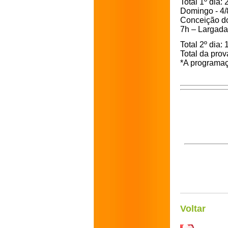
Total 1º dia:
Domingo - 4/
Conceição do
7h – Largada
Total 2º dia:
Total da pro
*A programaçã
Voltar