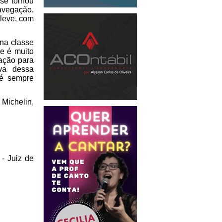
 se tornou
navegação.
 leve, com
na classe
e é muito
ração para
ova dessa
 é sempre
Michelin,
 - Juiz de