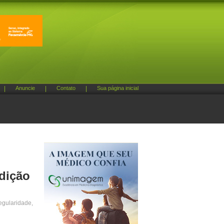
|
Anuncie
|
Contato
|
Sua página inicial
dição
egularidade,