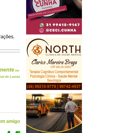
rações.
mente
no
nal de Lavras
 um amigo