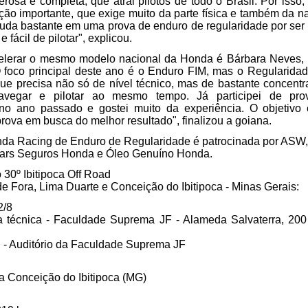
erosa e completa, que atrai pilotos de todo o Brasil. Por isso,
ão importante, que exige muito da parte física e também da 
uda bastante em uma prova de enduro de regularidade por ser
 e fácil de pilotar", explicou.
elerar o mesmo modelo nacional da Honda é Bárbara Neves, 
 foco principal deste ano é o Enduro FIM, mas o Regularidad
ue precisa não só de nível técnico, mas de bastante concent
avegar e pilotar ao mesmo tempo. Já participei de pr
no ano passado e gostei muito da experiência. O objetivo
rova em busca do melhor resultado", finalizou a goiana.
da Racing de Enduro de Regularidade é patrocinada por ASW, 
tars Seguros Honda e Óleo Genuíno Honda.
30º Ibitipoca Off Road
de Fora, Lima Duarte e Conceição do Ibitipoca - Minas Gerais:
2/8
ia técnica - Faculdade Suprema JF - Alameda Salvaterra, 200
ng - Auditório da Faculdade Suprema JF
 a Conceição do Ibitipoca (MG)