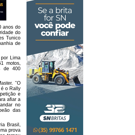
0 anos do
aridade do
es Tunico
panhia de
 por Lima
61 motos,
is de 400
aster. "O
 é o Rally
petição e
ra afiar a
 andar no
mpeão das
ia Brasil,
uma prova