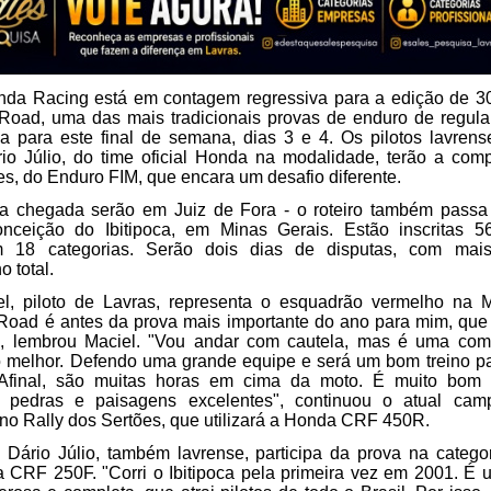
nda Racing está em contagem regressiva para a edição de 3
f Road, uma das mais tradicionais provas de enduro de regul
a para este final de semana, dias 3 e 4. Os pilotos lavrens
io Júlio, do time oficial Honda na modalidade, terão a com
s, do Enduro FIM, que encara um desafio diferente.
 a chegada serão em Juiz de Fora - o roteiro também passa
nceição do Ibitipoca, em Minas Gerais. Estão inscritas 5
m 18 categorias. Serão dois dias de disputas, com ma
o total.
l, piloto de Lavras, representa o esquadrão vermelho na M
f Road é antes da prova mais importante do ano para mim, que
", lembrou Maciel. "Vou andar com cautela, mas é uma com
o melhor. Defendo uma grande equipe e será um bom treino pa
Afinal, são muitas horas em cima da moto. É muito bom
há pedras e paisagens excelentes", continuou o atual ca
 no Rally dos Sertões, que utilizará a Honda CRF 450R.
 Dário Júlio, também lavrense, participa da prova na categor
CRF 250F. "Corri o Ibitipoca pela primeira vez em 2001. É 