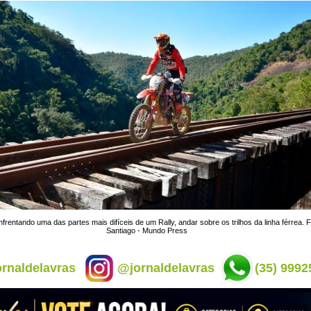
frentando uma das partes mais difíceis de um Rally, andar sobre os trilhos da linha férrea. F
Santiago - Mundo Press
rnaldelavras
@jornaldelavras
(35) 9992