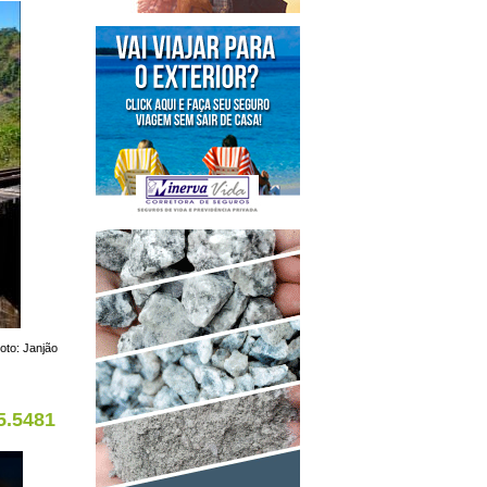
oto: Janjão
5.5481