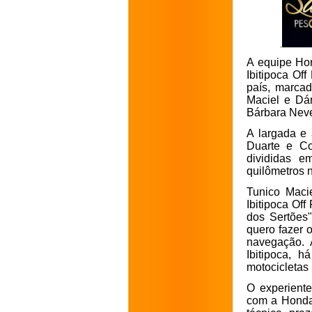
A equipe Ho
Ibitipoca Of
país, marcad
Maciel e Dár
Bárbara Neve
A largada e
Duarte e Co
divididas e
quilômetros n
Tunico Macie
Ibitipoca Of
dos Sertões
quero fazer 
navegação. 
Ibitipoca, 
motocicletas
O experiente
com a Honda 