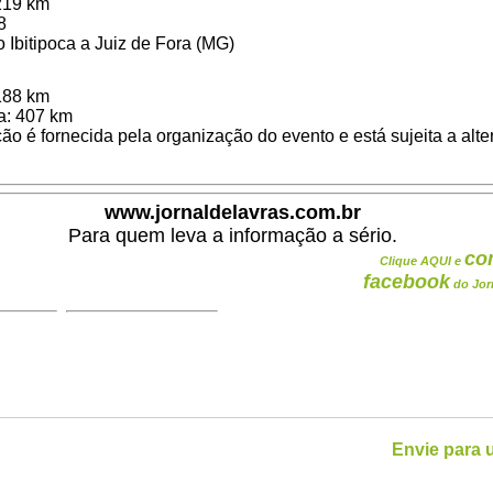
 219 km
8
 Ibitipoca a Juiz de Fora (MG)
 188 km
va: 407 km
o é fornecida pela organização do evento e está sujeita a alte
www.jornaldelavras.com.br
Para quem leva a informação a sério.
co
Clique AQUI e
facebook
do Jor
Envie para