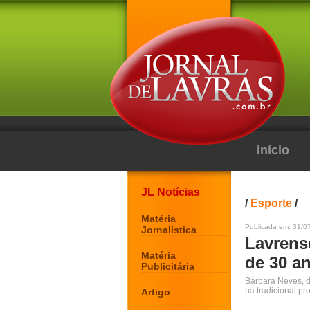
início
JL Notícias
/
Esporte
/
Matéria
Publicada em: 31/0
Jornalística
Lavrens
Matéria
de 30 a
Publicitária
Bárbara Neves, d
na tradicional pr
Artigo