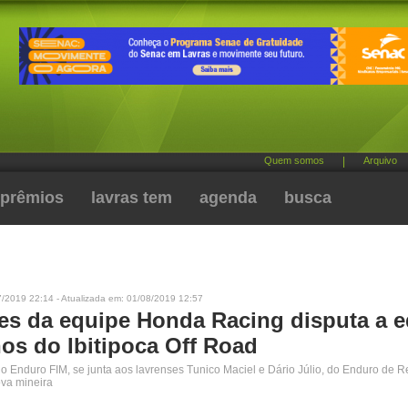
Quem somos
|
Arquivo
prêmios
lavras tem
agenda
busca
7/2019 22:14 - Atualizada em: 01/08/2019 12:57
es da equipe Honda Racing disputa a e
nos do Ibitipoca Off Road
o Enduro FIM, se junta aos lavrenses Tunico Maciel e Dário Júlio, do Enduro de R
ova mineira