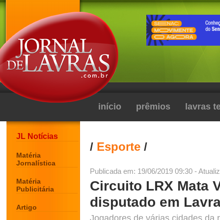
início
prêmios
lavras 
JL Notícias
/
Esporte
/
Matéria
Jornalística
Publicada em: 19/06/2019 09:30 - Atuali
Matéria
Circuito LRX Mata 
Publicitária
disputado em Lavr
Artigo
Jogadores de várias cidades da r