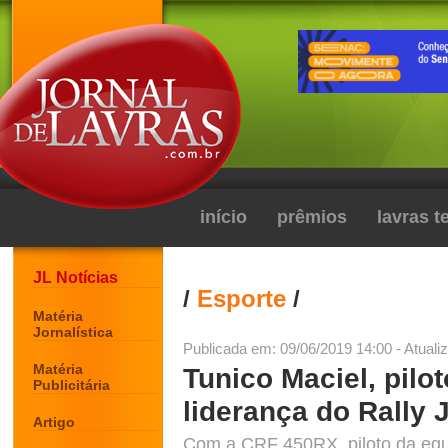
início
prêmios
lavras 
JL Notícias
/
Esporte
/
Matéria
Jornalística
Publicada em: 09/06/2019 14:00 - Atuali
Matéria
Tunico Maciel, pilo
Publicitária
liderança do Rally 
Artigo
Com a CRF 450RX, piloto da equ