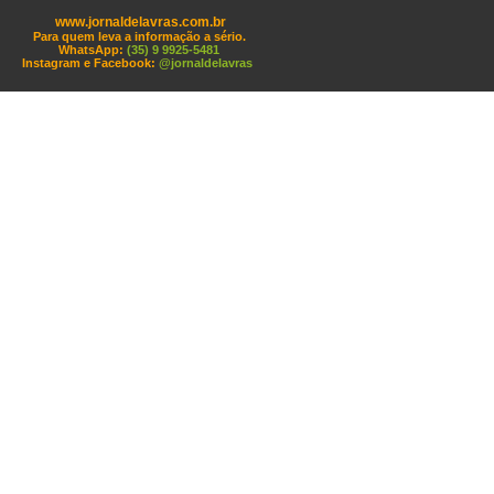
www.jornaldelavras.com.br
Para quem leva a informação a sério.
WhatsApp:
(35) 9 9925-5481
Instagram e Facebook:
@jornaldelavras