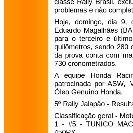
classe Rally Brasil, exc
problemas e não complet
Hoje, domingo, dia 9, 
Eduardo Magalhães (BA),
para o terceiro e últim
quilômetros, sendo 280 c
da prova conta com mai
730 cronometrados.
A equipe Honda Raci
patrocinada por ASW, M
Óleo Genuíno Honda.
5º Rally Jalapão - Result
Classificação geral - Mot
1 - #5 - TUNICO MACI
450RX