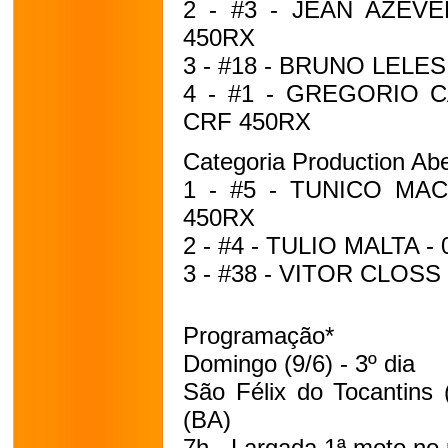
2 - #3 - JEAN AZEVE
450RX
3 - #18 - BRUNO LELES 
4 - #1 - GREGORIO CA
CRF 450RX
Categoria Production Abe
1 - #5 - TUNICO MACI
450RX
2 - #4 - TULIO MALTA - 
3 - #38 - VITOR CLOSS 
Programação*
Domingo (9/6) - 3º dia
São Félix do Tocantins
(BA)
7h - Largada 1ª moto no