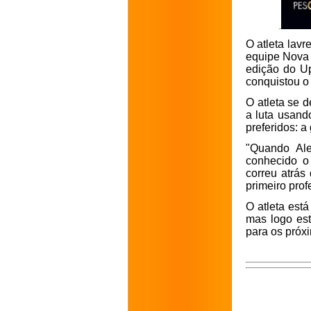
O atleta lav
equipe Nova 
edição do Up
conquistou o 
O atleta se 
a luta usand
preferidos: a 
"Quando Ale
conhecido o
correu atrás
primeiro prof
O atleta est
mas logo est
para os próx