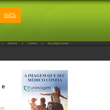
|
Anuncie
|
Contato
|
Sua página inicial
 e