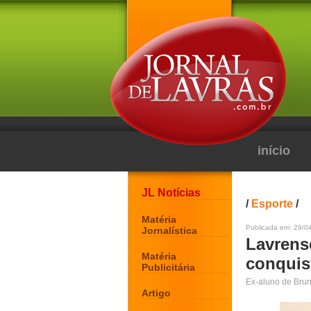
início
JL Notícias
/
Esporte
/
Matéria
Publicada em: 29/0
Jornalística
Lavrens
Matéria
conquis
Publicitária
Ex-aluno de Bru
Artigo