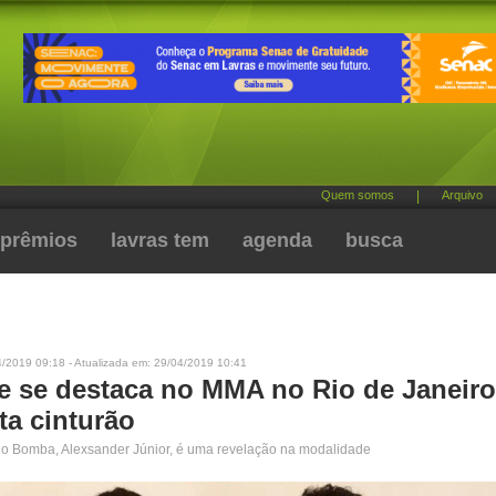
Quem somos
|
Arquivo
prêmios
lavras tem
agenda
busca
4/2019 09:18 - Atualizada em: 29/04/2019 10:41
e se destaca no MMA no Rio de Janeiro
ta cinturão
no Bomba, Alexsander Júnior, é uma revelação na modalidade