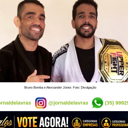
Bruno Bomba e Alexsander Júnior. Foto: Divulgação
rnaldelavras
@jornaldelavras
(35) 9992