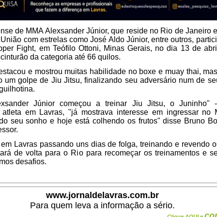
rense de MMA Alexsander Júnior, que reside no Rio de Janeiro e
União com estrelas como José Aldo Júnior, entre outros, partic
per Fight, em Teófilo Ottoni, Minas Gerais, no dia 13 de abr
cinturão da categoria até 66 quilos.
destacou e mostrou muitas habilidade no boxe e muay thai, ma
o um golpe de Jiu Jitsu, finalizando seu adversário num de s
guilhotina.
xsander Júnior começou a treinar Jiu Jitsu, o Juninho"
 atleta em Lavras, "já mostrava interesse em ingressar no
 do seu sonho e hoje está colhendo os frutos" disse Bruno B
essor.
á em Lavras passando uns dias de folga, treinando e revendo 
ará de volta para o Rio para recomeçar os treinamentos e se
imos desafios.
www.jornaldelavras.com.br
Para quem leva a informação a sério.
co
Clique AQUI e