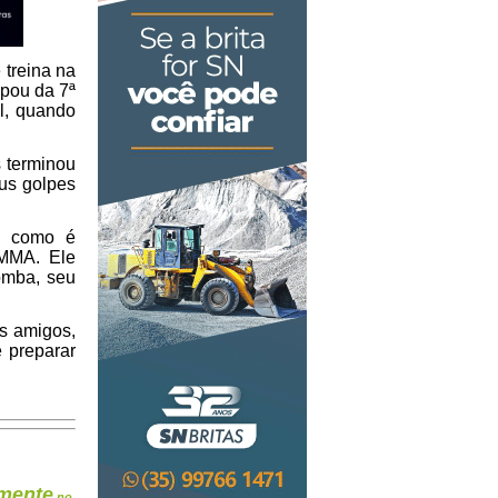
 treina na
ipou da 7ª
il, quando
s terminou
eus golpes
 - como é
 MMA. Ele
omba, seu
os amigos,
 preparar
mente
no