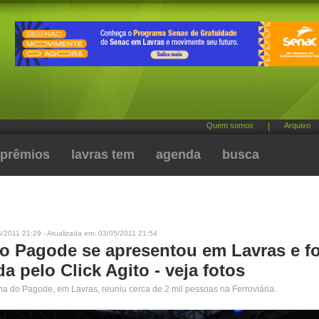
Quem somos
|
Arquivo
prêmios
lavras tem
agenda
busca
/2011 21:29 - Atualizada em: 03/05/2011 21:54
o Pagode se apresentou em Lavras e fo
da pelo Click Agito - veja fotos
 do Pagode, em Lavras, reuniu cerca de 2 mil pessoas na Ferroviária.