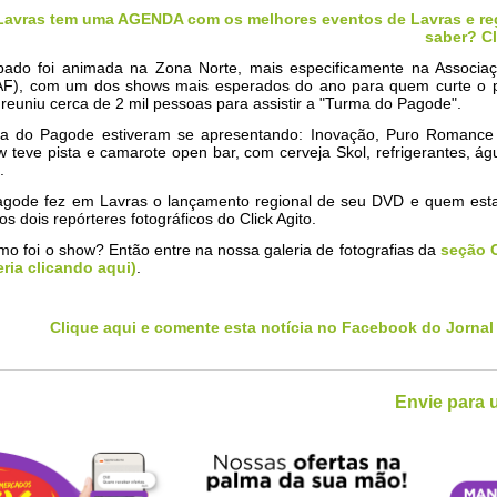
 Lavras tem uma AGENDA com os melhores eventos de Lavras e re
saber? Cl
bado foi animada na Zona Norte, mais especificamente na Associaçã
AAF), com um dos shows mais esperados do ano para quem curte o p
reuniu cerca de 2 mil pessoas para assistir a "Turma do Pagode".
a do Pagode estiveram se apresentando: Inovação, Puro Romance
 teve pista e camarote open bar, com cerveja Skol, refrigerantes, ág
.
gode fez em Lavras o lançamento regional de seu DVD e quem esta
os dois repórteres fotográficos do Click Agito.
o foi o show? Então entre na nossa galeria de fotografias da
seção C
eria clicando aqui)
.
Clique aqui e comente esta notícia no Facebook do Jornal
Envie para