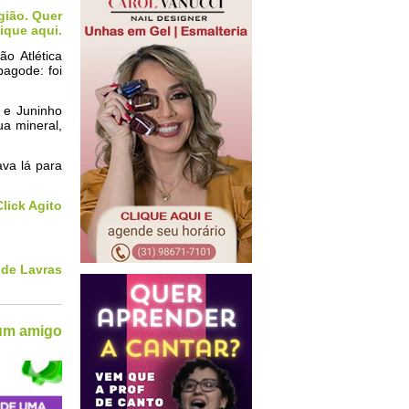
gião. Quer
ique aqui.
o Atlética
agode: foi
 e Juninho
ua mineral,
va lá para
lick Agito
 de Lavras
 um amigo