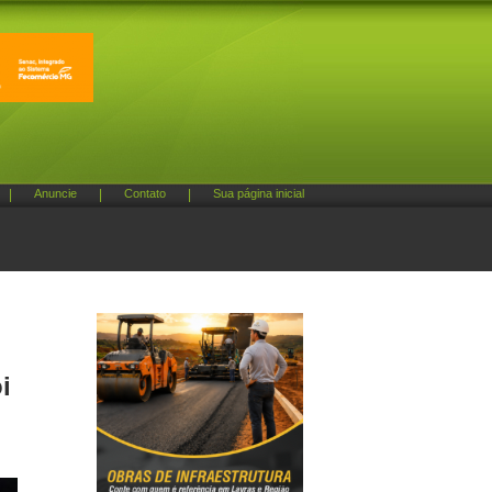
|
Anuncie
|
Contato
|
Sua página inicial
i