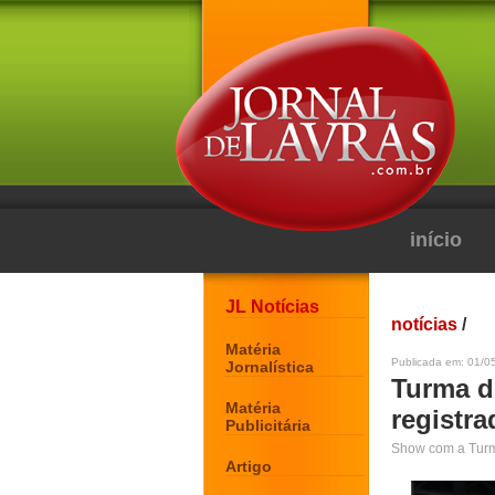
início
JL Notícias
notícias
/
Matéria
Publicada em: 01/05
Jornalística
Turma d
Matéria
registra
Publicitária
Show com a Turma
Artigo