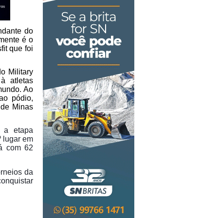
ndante do
mente é o
t que foi
o Military
à atletas
 mundo. Ao
ao pódio,
r de Minas
a a etapa
º lugar em
rá com 62
orneios da
onquistar