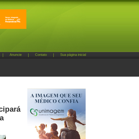
|
Anuncie
|
Contato
|
Sua página inicial
cipará
ia