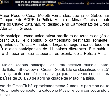
Major Rodolfo César Morotti Fernandes, que já foi Subcoma
Choque e do BOPE da Polícia Militar de Minas Gerais e atual
e do Oitavo Batalhão, foi destaque no Campeonato de Crossfi
 Atenas, na Grécia.
e participou como único atleta brasileiro da terceira edição d
ssfit 2018, e d
isputou o campeonato destinado somente 
ntegrantes de Forças Armadas e forças de segurança de todo o
0 atletas participantes de 11 países diferentes. Ele subiu 
 o 3º lugar em sua categoria, representando a Polícia Milita
Major Rodolfo participou de uma seletiva mundial par
ia do Italian Showdown - Crossfit 2019. Ele se classificou em 15
ia, e garantiu com êxito sua vaga para o evento que conta
 países de 26 a 28 de abril na cidade de Milão, na Itália.
leta de CrossFit há aproximadamente 2 anos, e participa de t
Atualmente compete na categoria Master e vem conseguindo c
sitivos.