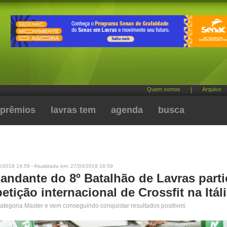
Quem somos
|
Arquivo
prêmios
lavras tem
agenda
busca
3/2019 14:59 - Atualizada em: 27/03/2019 18:59
ndante do 8º Batalhão de Lavras parti
tição internacional de Crossfit na Itál
ategoria Master e vem conseguindo conquistar resultados positivos