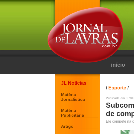
início
JL Notícias
/
Esporte
/
Matéria
Publicada em: 27/0
Jornalística
Subcoma
Matéria
de compe
Publicitária
Ele compete na c
Artigo