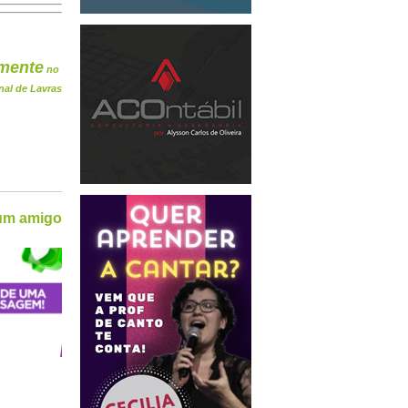
mente
no
nal de Lavras
 um amigo