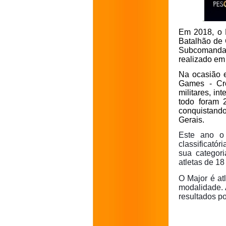
Em 2018, o 
Batalhão de 
Subcomandant
realizado em
Na ocasião el
Games - Cro
militares, i
todo foram 2
conquistando
Gerais.
Este ano o 
classificatór
sua categor
atletas de 18
O Major é at
modalidade. 
resultados po