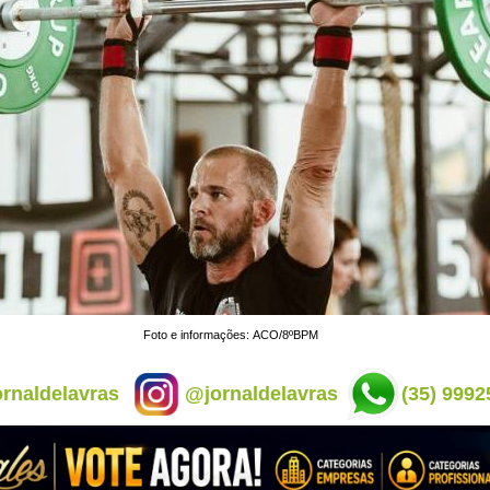
Foto e informações: ACO/8ºBPM
rnaldelavras
@jornaldelavras
(35) 9992