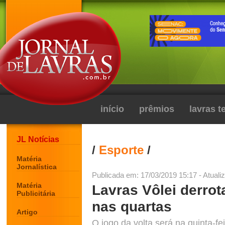
início
prêmios
lavras 
JL Notícias
/
Esporte
/
Matéria
Jornalística
Publicada em: 17/03/2019 15:17 - Atuali
Matéria
Lavras Vôlei derrota
Publicitária
nas quartas
Artigo
O jogo da volta será na quinta-fe