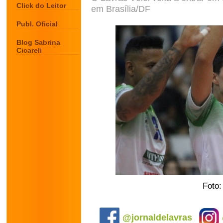
Click do Leitor
em Brasília/DF
Publ. Oficial
Blog Sabrina
Cicareli
Foto:
.
@jornaldelavras