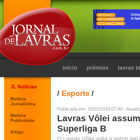
início
prêmios
lavras 
JL Notícias
/
Esporte
/
Matéria
Jornalística
Publicada em: 15/02/2019 07:40 - Atuali
Matéria
Lavras Vôlei assum
Publicitária
Superliga B
Artigo
O Lavras Vôlei volta a entrar em