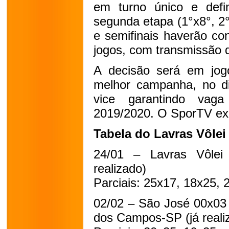
em turno único e defi
segunda etapa (1°x8°, 2°
e semifinais haverão con
jogos, com transmissão 
A decisão será em jog
melhor campanha, no di
vice garantindo vag
2019/2020. O SporTV exib
Tabela do Lavras Vôlei
24/01 – Lavras Vôlei
realizado)
Parciais: 25x17, 18x25,
02/02 – São José 00x03 
dos Campos-SP (já reali