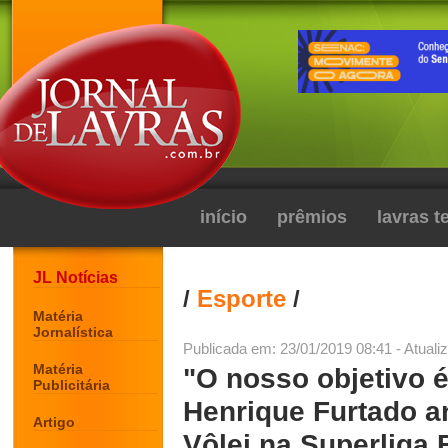
início
prêmios
lavras 
JL Notícias
/
Esporte
/
Matéria
Jornalística
Publicada em: 23/01/2019 08:41 - Atuali
Matéria
"O nosso objetivo 
Publicitária
Henrique Furtado an
Artigo
Vôlei na Superliga 