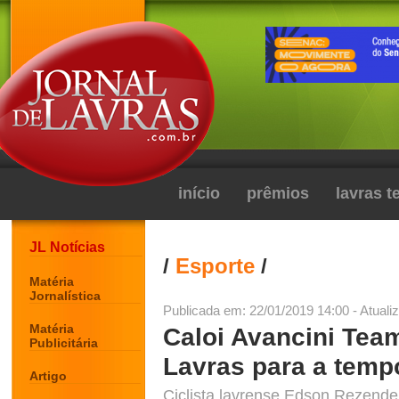
início
prêmios
lavras 
JL Notícias
/
Esporte
/
Matéria
Jornalística
Publicada em: 22/01/2019 14:00 - Atuali
Matéria
Caloi Avancini Tea
Publicitária
Lavras para a temp
Artigo
Ciclista lavrense Edson Rezende