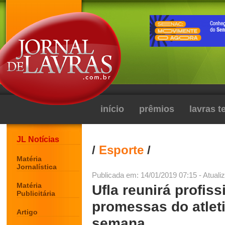
início
prêmios
lavras 
JL Notícias
/
Esporte
/
Matéria
Jornalística
Publicada em: 14/01/2019 07:15 - Atuali
Matéria
Ufla reunirá profiss
Publicitária
promessas do atleti
Artigo
semana