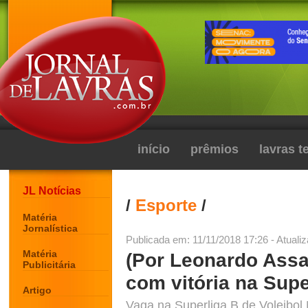
início
prêmios
lavras 
JL Notícias
/
Esporte
/
Matéria
Jornalística
Publicada em: 11/11/2018 17:26 - Atuali
Matéria
(Por Leonardo Assad
Publicitária
com vitória na Supe
Artigo
Vaga na Superliga B de Voleibol