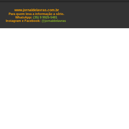
www.jornaldelavras.com.br
Para quem leva a informação a sério.
WhatsApp:
(35) 9 9925-5481
Instagram e Facebook:
@jornaldelavras