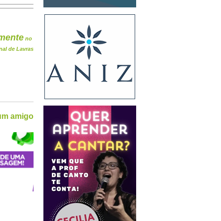
mente
no
nal de Lavras
 um amigo