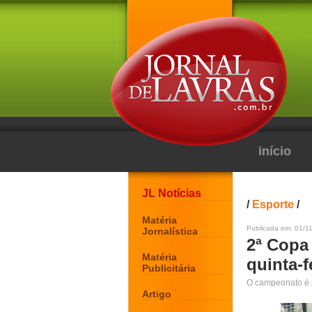
início
JL Notícias
/
Esporte
/
Matéria
Publicada em: 01/11
Jornalística
2ª Copa
Matéria
quinta-f
Publicitária
O campeonato é p
Artigo