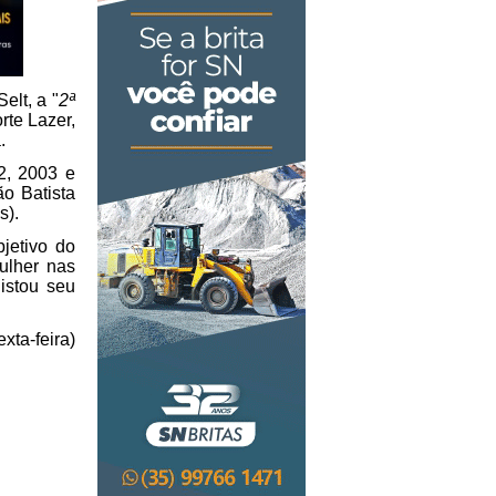
elt, a "
2ª
rte Lazer,
.
2, 2003 e
ão Batista
s).
jetivo do
ulher nas
istou seu
xta-feira)