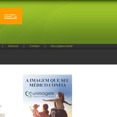
|
Anuncie
|
Contato
|
Sua página inicial
as