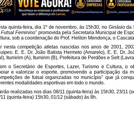
esta quinta-feira, dia 1º de novembro, às 15h30, no Ginásio da S
 Futsal Feminino
" promovida pela Secretaria Municipal de Espo
ltura, sob a coordenação do Prof. Heliton Mendonça, o Cascata
par nesta competição atletas nascidas nos anos de 2001, 200
uipes: E. E. Dr. João Batista Hermeto (Amarelo), E. E. Dr. Jo
), Itumirim (A), Itumirim (B), Prefeitura de Perdões e Selt (Lavra
m o Secretário de Esportes, Lazer, Turismo e Cultura, o ob
poiar e valorizar o esporte, promovendo a participação da m
ompetições de futsal organizadas no município" que já conqu
ferentes modalidades esportivas em todo o mundo.
rão realizadas nos dias 08/11 (quinta-feira) às 15h30, 23/11 (se
11 (quinta-feira) 15h30, 01/12 (sábado) às 8h.