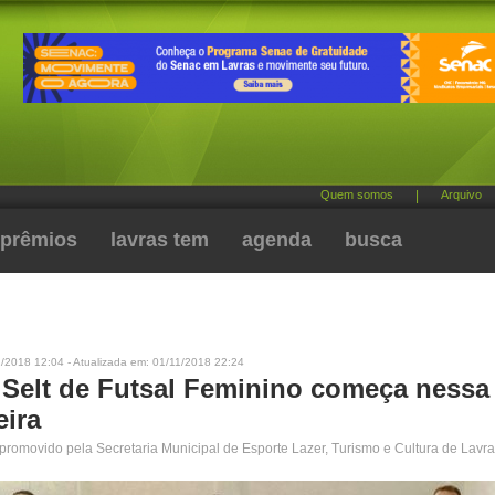
Quem somos
|
Arquivo
prêmios
lavras tem
agenda
busca
/2018 12:04 - Atualizada em: 01/11/2018 22:24
 Selt de Futsal Feminino começa nessa
eira
romovido pela Secretaria Municipal de Esporte Lazer, Turismo e Cultura de Lavr