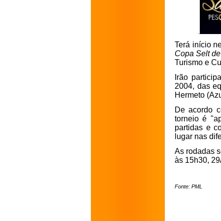
Terá início n
Copa Selt de
Turismo e Cu
Irão partici
2004, das eq
Hermeto (Azul
De acordo co
torneio é "a
partidas e c
lugar nas di
As rodadas se
às 15h30, 29/
Fonte: PML