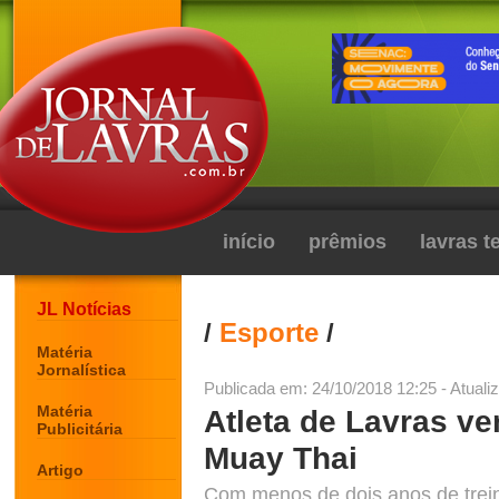
início
prêmios
lavras 
JL Notícias
/
Esporte
/
Matéria
Jornalística
Publicada em: 24/10/2018 12:25 - Atuali
Matéria
Atleta de Lavras v
Publicitária
Muay Thai
Artigo
Com menos de dois anos de trein