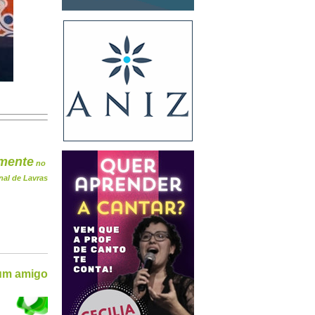
mente
no
nal de Lavras
 um amigo