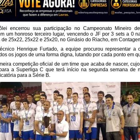
lei encerrou sua participação no Campeonato Mineiro de
m um honroso terceiro lugar, vencendo o JF por 3 sets a 0 n
is de 25x22, 25x22 e 25x20, no Ginásio do Riacho, em Contage
écnico Henrique Furtado, a equipe procurou representar a 
dos os jogos de uma forma digna, lutando por cada ponto em q
imeira competição oficial de um time que acaba de nascer, cujo
 para a Superliga C que terá início na segunda semana de 
icatória para a Série B.