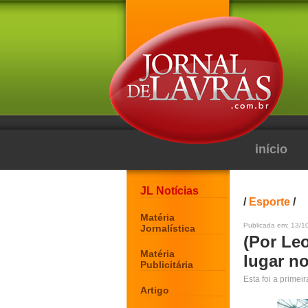
início
JL Notícias
/
Esporte
/
Matéria
Publicada em: 13/1
Jornalística
(Por Le
Matéria
lugar n
Publicitária
Esta foi a primei
Artigo