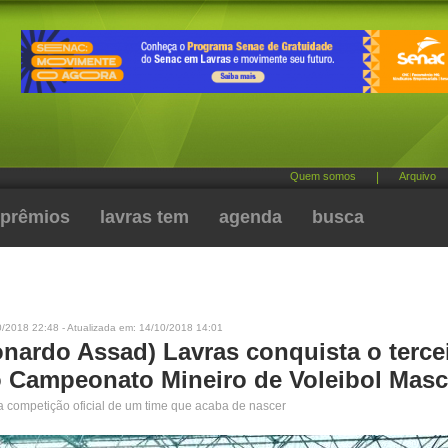
Quem somos
|
Arquivo
prêmios
lavras tem
agenda
busca
0/2018 22:48 - Atualizada em: 14/10/2018 14:01
onardo Assad) Lavras conquista o terce
o Campeonato Mineiro de Voleibol Masc
ra competição oficial de um time que acaba de nascer