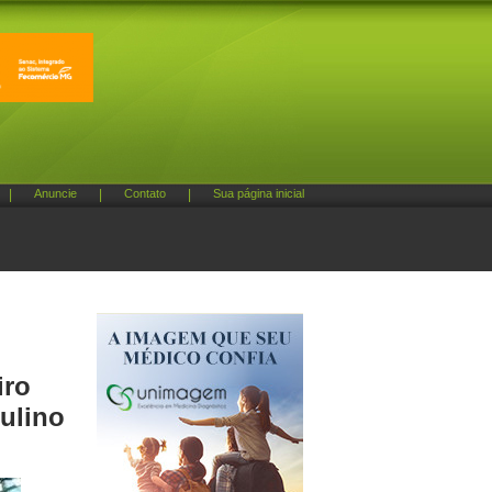
|
Anuncie
|
Contato
|
Sua página inicial
iro
ulino