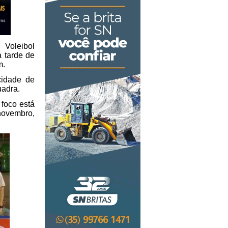
 Voleibol
a tarde de
m.
cidade de
uadra.
 foco está
novembro,