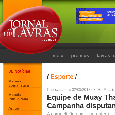
início
prêmios
lavras 
JL Notícias
/
Esporte
/
Matéria
Jornalística
Publicada em: 02/09/2018 07:03 - Atuali
Matéria
Equipe de Muay Tha
Publicitária
Campanha disputan
Artigo
A competição começou ontem, sá