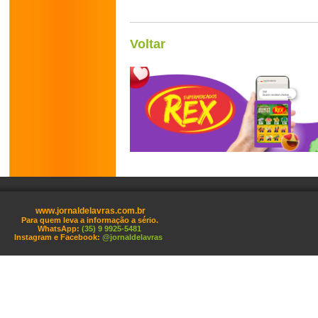
Voltar
www.jornaldelavras.com.br
Para quem leva a informação a sério.
WhatsApp:
(35) 9 9925-5481
Instagram e Facebook:
@jornaldelavras