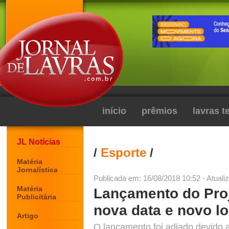
início
prêmios
lavras 
JL Notícias
/
Esporte
/
Matéria
Jornalística
Publicada em: 16/08/2018 10:52 - Atuali
Matéria
Lançamento do Proj
Publicitária
nova data e novo lo
Artigo
O lançamento foi adiado devido a