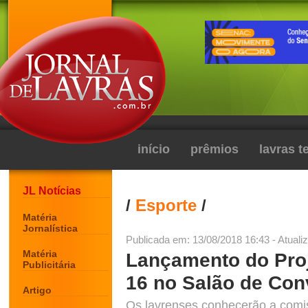
início
prêmios
lavras 
JL Notícias
/
Esporte
/
Matéria
Jornalística
Publicada em: 13/08/2018 16:43 - Atuali
Matéria
Lançamento do Proj
Publicitária
16 no Salão de Co
Artigo
Os lavrenses conhecerão a comis