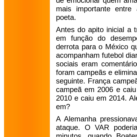
de emocionar quem ama e
mais importante entre 
poeta.
Antes do apito inicial a
em função do desemp
derrota para o México q
acompanham futebol diar
sociais eram comentári
foram campeãs e elimina
seguinte. França campeã
campeã em 2006 e cai
2010 e caiu em 2014. A
em?
A Alemanha pressionava
ataque. O VAR poderi
minutos, quando Boate