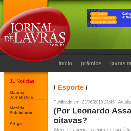
início
prêmios
lavras 
JL Notícias
/
Esporte
/
Matéria
Jornalística
Publicada em: 23/06/2018 21:46 - Atuali
Matéria
(Por Leonardo Assa
Publicitária
oitavas?
Artigo
Alemães vencem com gol no últim