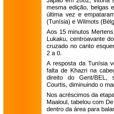
Japão em 2002, vitória 
mesma edição, belgas e 
última vez e empatara
(Tunísia) e Wilmots (Bélg
Aos 15 minutos Mertens 
Lukaku, centroavante do
cruzado no canto esque
2 a 0.
A resposta da Tunísia 
falta de Khazri na cabe
direito do Gent/BEL,
Courtis, diminuindo o ma
Nos acréscimos da etapa 
Maaloul, tabelou com De
dentro da área para balan