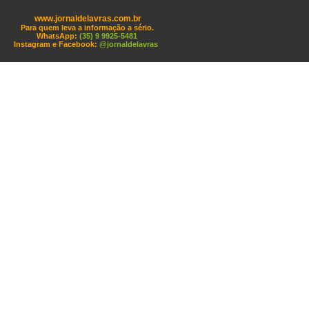
www.jornaldelavras.com.br
Para quem leva a informação a sério.
WhatsApp:
(35) 9 9925-5481
Instagram e Facebook:
@jornaldelavras