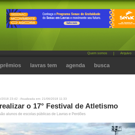
Quem somos
|
Arquivo
prêmios
lavras tem
agenda
busca
/2018 23:42 - Atualizada em: 21/06/2018 11:33
 realizar o 17° Festival de Atletismo
 são alunos de escolas públicas de Lavras e Perdões