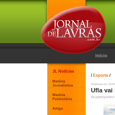
início
JL Notícias
/
Esporte
/
Matéria
Publicada em: 20/06
Jornalística
Ufla vai
Matéria
Os participantes
Publicitária
Artigo