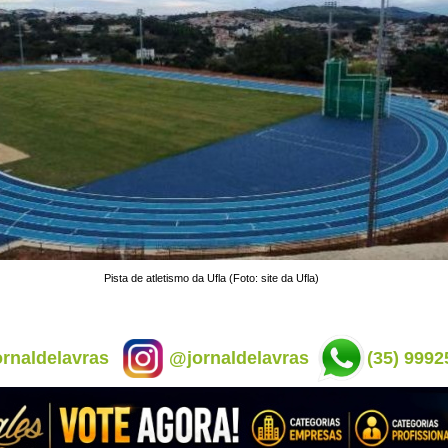
Pista de atletismo da Ufla (Foto: site da Ufla)
rnaldelavras
@jornaldelavras
(35) 9992