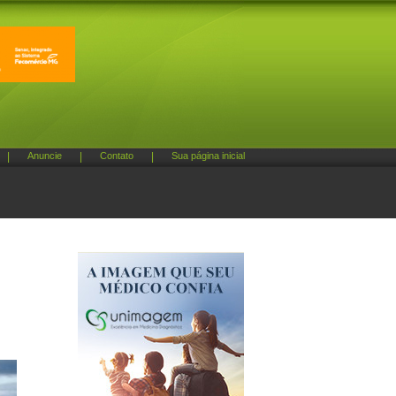
|
Anuncie
|
Contato
|
Sua página inicial