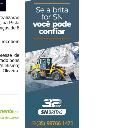
realizarão
, na Pista
anças de 8
e recebem
eresse de
trado bons
Atletismo)
Oliveira,
mente
no
nal de Lavras