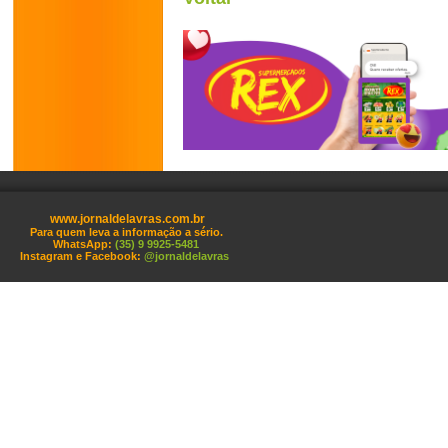
www.jornaldelavras.com.br
Para quem leva a informação a sério.
WhatsApp:
(35) 9 9925-5481
Instagram e Facebook:
@jornaldelavras