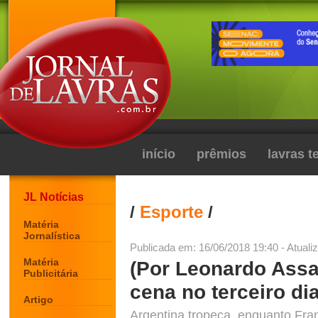
início
prêmios
lavras 
JL Notícias
/
Esporte
/
Matéria
Jornalística
Publicada em: 16/06/2018 19:40 - Atuali
Matéria
(Por Leonardo Assa
Publicitária
cena no terceiro d
Artigo
Argentina tropeça, enquanto Fr