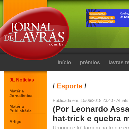
início
prêmios
lavras 
JL Notícias
/
Esporte
/
Matéria
Jornalística
Publicada em: 15/06/2018 23:40 - Atuali
Matéria
(Por Leonardo Assa
Publicitária
hat-trick e quebra 
Artigo
Uruguai e Irã largam na frente 