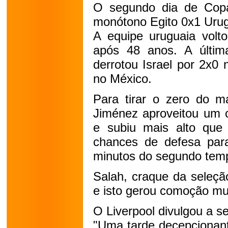
O segundo dia de Co
monótono Egito 0x1 Urug
A equipe uruguaia volt
após 48 anos. A últi
derrotou Israel por 2x0
no México.
Para tirar o zero do m
Jiménez aproveitou um c
e subiu mais alto qu
chances de defesa par
minutos do segundo tem
Salah, craque da seleçã
e isto gerou comoção mu
O Liverpool divulgou a s
"Uma tarde decepcionant