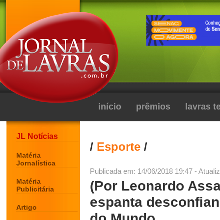
início
prêmios
lavras 
JL Notícias
/
Esporte
/
Matéria
Jornalística
Publicada em: 14/06/2018 19:47 - Atuali
Matéria
(Por Leonardo Assa
Publicitária
espanta desconfian
Artigo
do Mundo