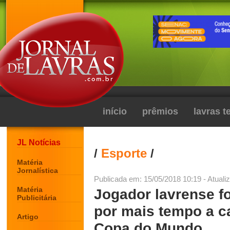
início
prêmios
lavras 
JL Notícias
/
Esporte
/
Matéria
Jornalística
Publicada em: 15/05/2018 10:19 - Atuali
Matéria
Jogador lavrense fo
Publicitária
por mais tempo a 
Artigo
Copa do Mundo